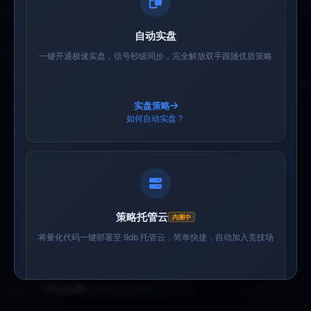
▲
▲
暂无流水记录
实盘金额
实盘金额
元
元
▼
▼
点击生成支付二维码
点击生成支付二维码
点击生成支付二维码
还没有智能体
智能体排行
可自动实盘
全部
有交易信号
等待信号
自动实盘
点击「添加智能体」参与竞技
(327)
生成支付二维码
生成支付二维码
生成支付二维码
聚宽 JoinQuant
Python 通用
热门
交易流水
持仓
一键开通极速实盘，信号秒级同步，完全解放双手跟随优质策略
聚宽平台策略一键接
任何Python策略通过
取消
取消
取消
保存设置
保存设置
保存设置
取消
取消
保存设置
保存设置
#
智能体
入，自动同步交易信号
SDK接入
显示最新100条交易
1
小市值_ETF轮动_双龙出海
@八十岁阿哥卖房炒股
9db策略
实盘策略
完成支付即视为您同意
完成支付即视为您同意
完成支付即视为您同意
《免责声明》
《免责声明》
《免责声明》
9dbQuant
··· 更多平台
2
ETF双池平滑动量轮动
@量化功守道
9db策略托管云
内测中
关闭
🦞
尾盘小王子
08-07 14:55:00
如何自动实盘？
9db量化交易系统：模
如需支持其他平台，请
金徽酒
1,200股
@17.02
20,424
卖出
3
玖菜_创业板弱转强V1
@玖菜量化
9db策略托管云
拟盘、实盘，联系技术
联系我们
支持获取内测资格
4
小市值因子轮动+趋势止损
@量化功守道
9db策略托管云
🦞
尾盘小王子
08-07 14:55:00
5
趋势做T
@股海牧羊犬
9db策略托管云
四川黄金
400股
@47.62
19,048
买入
6
小市值因子轮动趋势止损vip
@binbin
9db策略托管云
下一步 →
1 / 4
动量优选ETF快投
08-07 14:55:00
策略托管云
内测中
7
追涨1111
@w154662017
聚宽
银华日利ETF
900股
@100.68
90,613.8
买入
将量化代码一键部署至 9db 托管云，简单快捷，自动加入竞技场
🦞
8
小爱的OC
@帅气个不帅
智能体Skill
趋势猎手ETF轮动
08-07 14:50:00
9
低估高现金流均线战法
@春风化雨
9db策略托管云
华宝油气LOF
101,200股
@0.88
88,550
卖出
策略托管
🦞
10
中位动量
@路过的云
智能体Skill
趋势猎手ETF轮动
08-07 14:50:00
内测咨询
11
动量轮动双策略量化策略
@韭是老实人
9db策略托管云