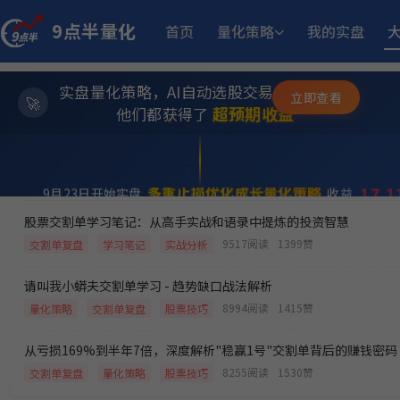
9点半量化
首页
量化策略
我的实盘
12.05%
稳健黑马精选量化策略
9月2日开始实盘
收益
实盘量化策略，AI自动选股交易，躺赚模式
✨
立即查看
⭐
超预期收益
他们都获得了
11.
江
多重止损优化成长量化策略
11月25日开始实盘
收益
💫
17.
多重止损优化成长量化策略
9月23日开始实盘
收益
精华文章
股票交割单学习笔记：从高手实战和语录中提炼的投资智慧
10.4
骤
小市值_ETF轮动_双龙出海
6月5日开始实盘
收益
9517阅读
1399赞
交割单复盘
学习笔记
实战分析
请叫我小蟒夫交割单学习 - 趋势缺口战法解析
13.
小市值_ETF轮动_双龙出海
5月18日开始实盘
收益
8994阅读
1415赞
量化策略
交割单复盘
股票技巧
从亏损169%到半年7倍，深度解析"稳赢1号"交割单背后的赚钱密码
1
MACD顶背离成长优选量化策略
5月21日开始实盘
收益
8255阅读
1530赞
交割单复盘
量化策略
股票技巧