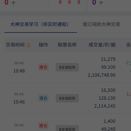
0
0
0
0
0
个
个
大神交易学习（非实时通知）
我订阅的大神交易
交易时间
操作
股票名称
成交量/价/额
当
i
21,279
-7
08-06
99.100
建仓
🔒
查看股票
10:48
2,108,748.90
16,500
1,
08-06
128.130
清仓
🔒
查看股票
10:46
2,114,145
1,400
08-06
建仓
49.240
🔒
查看股票