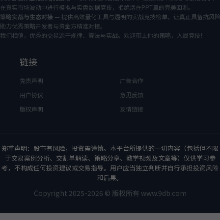
在真实市场波动中进行模拟与实盘数据竞技，拒绝活在PPT里的完美回测。
策略实战与生态对接
— 提供高效量化工具与透明的实战竞技榜单，让真正具备抗风
助力优秀策略开发者与资金方精准对接。
我们相信，优秀的交易源于规律、算法与实战。欢迎带上你的策略，入局竞技！
链接
免责声明
广告合作
用户协议
意见反馈
版权声明
友情链接
郑重声明：股市有风险，投资需谨慎。本平台所提供的一切内容（包括但不限
于交易案例分析、交割单解读、策略分享、教学视频及文章等）仅供学习参
考，不构成任何投资建议或交易指导。用户应当独立判断并自行承担投资风险
和后果。
Copyright 2025-2026 © 版权所有 www.9db.com