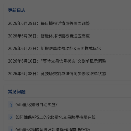
11.50%
方
稳健黑马精选量化策略
8月12日开始实盘
收益
更新日志
2026年6月29日：每日播报详情页等页面调整
252.95
ETF双池平滑动量轮动
6月29日开始实盘
收益
2026年6月26日：智能体排行面板自适应高度
2026年6月22日：新增跟单续费功能&页面样式优化
2026年6月10日："等待交易信号状态"交割单显示调整
2026年6月08日：竞技场交割单详情同步修改跟单状态
常见问题
9db量化如何自动实盘？
Q
如何确保VPS上的9db量化交易助手持续在线
Q
9db量化策略竞技场对接操作指南-聚宽版
Q