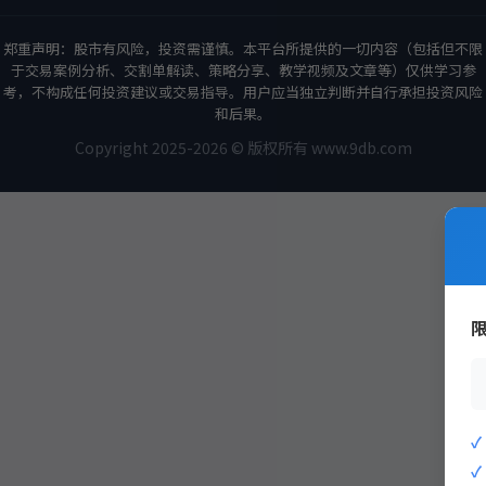
郑重声明：股市有风险，投资需谨慎。本平台所提供的一切内容（包括但不限
于交易案例分析、交割单解读、策略分享、教学视频及文章等）仅供学习参
考，不构成任何投资建议或交易指导。用户应当独立判断并自行承担投资风险
和后果。
Copyright 2025-2026 © 版权所有 www.9db.com
策