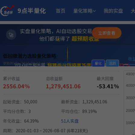
9点半量化
首页
量化策略
我的实盘
13.
小市值_ETF轮动_双龙出海
5月18日开始实盘
收益
实盘量化策略，AI自动选股交易，躺赚模式
立即查看
✨
⭐
超预期收益
他们都获得了
11.
江
多重止损优化成长量化策略
11月25日开始实盘
收益
💫
低回撤潜力选股量化策略
收
12.05%
稳健黑马精选量化策略
9月2日开始实盘
收益
9db官方
更新时间：2026-08-07 15:09
量化
活跃
累计收益
总收益额
最大回撤
14.
小市值_ETF轮动_双龙出海
6月15日开始实盘
收益
2556.04%
1,279,451.06
-53.41%
11.50%
方
稳健黑马精选量化策略
起始资金：
50,000
最新资金：
1,329,451.06
8月12日开始实盘
收益
平均分仓数：
3
平均仓位：
89.19%
年化收益：
64.39%
51人实盘
1
MACD顶背离成长优选量化策略
5月21日开始实盘
收益
周期：
2020-01-03 ~ 2026-08-07 (6年218天)