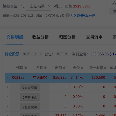
超额收益：与
对比，
超额
2528.68%
12.93%
板
趋势做T
6月15日开始实盘
收益
预估手续费: 109,812 , 佣金：0.030%(万3)
万0.854免五开户
?
交易明细
收益分析
归因分析
交易流水
持仓股票
2025-12-02
仓位： 35.71%
当日盈亏：
-35,355.36
(-1
代码
名称
市值
仓位
股份余额
成
002188
中天服务
816,930
34.14%
130,500
5
0
0.00%
0
0
🔒
查看股票
0
0.00%
0
0
🔒
查看股票
0
0.00%
0
0
🔒
查看股票
37,632
1.57%
2,400
15