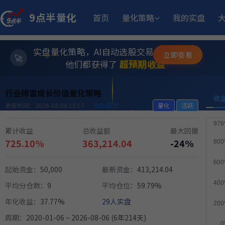
255.22
ETF双池平滑动量轮动
6月29日开始实盘
收益
9点半量化
首页
量化策略
我的实盘
1
MACD顶背离成长优选量化策略
5月21日开始实盘
收益
实盘量化策略，AI自动选股交易，躺赚模式
✨
立即查看
⭐
超预期收益
他们都获得了
12.05%
💫
稳健黑马精选量化策略
9月2日开始实盘
收益
行业排雷成长价值量化策略
收
9db官方
12.
江
多重止损优化成长量化策略
更新时间：2026-08-06 15:07
量化
活跃
11月25日开始实盘
收益
累计收益
总收益额
最大回撤
12.93%
板
趋势做T
725.10%
363,214.04
-24%
6月15日开始实盘
收益
起始资金：
50,000
最新资金：
413,214.04
11.50%
方
稳健黑马精选量化策略
8月12日开始实盘
收益
平均分仓数：
9
平均仓位：
59.79%
年化收益：
37.77%
29人实盘
14.
多重止损优化成长量化策略
9月17日开始实盘
收益
周期：
2020-01-06 ~ 2026-08-06 (6年214天)