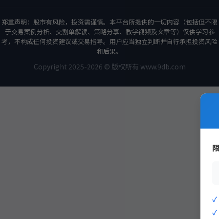
郑重声明：股市有风险，投资需谨慎。本平台所提供的一切内容（包括但不限
于交易案例分析、交割单解读、策略分享、教学视频及文章等）仅供学习参
考，不构成任何投资建议或交易指导。用户应当独立判断并自行承担投资风险
和后果。
Copyright 2025-2026 © 版权所有 www.9db.com
策