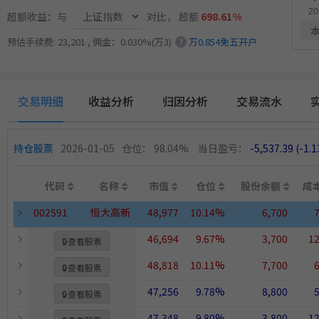
超额收益：与
对比，
超额
698.61%
预估手续费: 23,201 , 佣金：0.030%(万3)
万0.854免五开户
?
交易明细
收益分析
归因分析
交易流水
持仓股票
2026-01-05
仓位： 98.04%
当日盈亏：
-5,537.39
(-1.
代码
名称
市值
仓位
股份余额
成
002591
恒大高新
48,977
10.14%
6,700
7
46,694
9.67%
3,700
12
🔒
查看股票
48,818
10.11%
7,700
6
🔒
查看股票
47,256
9.78%
8,800
5
🔒
查看股票
47,348
9.80%
3,800
12