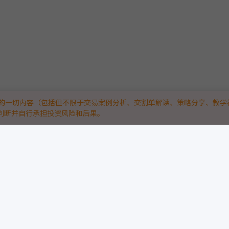
的一切内容（包括但不限于交易案例分析、交割单解读、策略分享、教学
判断并自行承担投资风险和后果。
技平台。
“真实实战”：
略与量化高手，