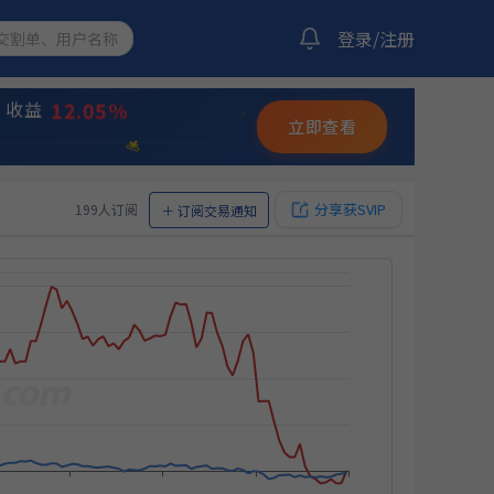
13.38%
双龙出海
收益
登录/注册
12.05%
收益
✨
立即查看
⭐
💫
17.11%
化策略
收益
分享获SVIP
199人订阅
＋
订阅交易通知
11.18%
量化策略
收益
23.92%
化策略
收益
14.01%
双龙出海
收益