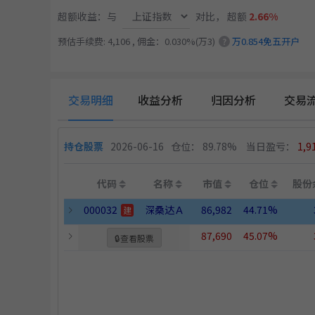
超额收益：与
对比，
超额
2.66%
预估手续费: 4,106 , 佣金：0.030%(万3)
万0.854免五开户
?
交易明细
收益分析
归因分析
交易
持仓股票
2026-06-16
仓位： 89.78%
当日盈亏：
1,9
代码
名称
市值
仓位
股份
000032
深桑达Ａ
86,982
44.71%
建
87,690
45.07%
🔒
查看股票