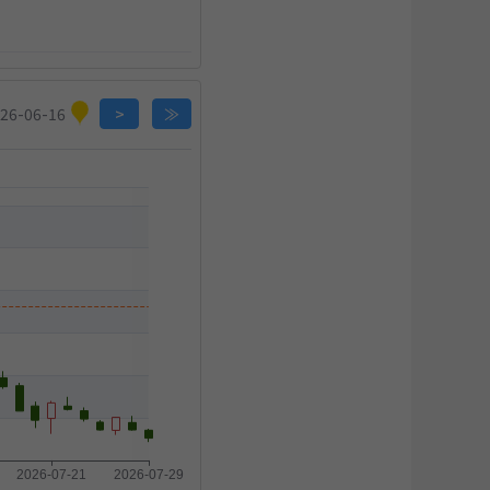
×
26-06-16
>
≫
×