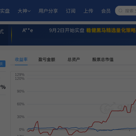
L**5
5月18日开始实盘
小市值_ETF轮动_
实盘
大神
用户分享
订阅
上传
会员
A**e
9月2日开始实盘
稳健黑马精选量化策略
式
7**2
9月23日开始实盘
多重止损优化成长量
收益率
盈亏金额
总资产
股票总市值
民**江
11月25日开始实盘
多重止损优化成长
跃
撤
卧**坡
11月6日开始实盘
多重止损优化成长量
6%
a**n
6月15日开始实盘
小市值_ETF轮动_