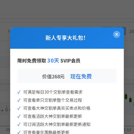
K线价为何与上方持仓价不同？
深桑达Ａ 000032
≪
<
20
实盘支付
新人专享大礼包！
×
策略实盘支付
入金流水记录
30天
限时免费领取
SVIP会员
现在免费
价值268元
可满足每日30个交割单查看需求
可查看单只交割单整个交易过程
暂无流水记录
可查看大神交割单真实买卖点和价格
可查看活跃大神交割单最新更新
点击生成支付二维码
可订阅活跃大神交割单最新更新通知
生成支付二维码
可查看量化策略最新更新