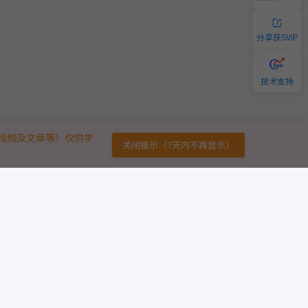
分享获SVIP
技术支持
视频及文章等）仅供学
关闭提示（7天内不再显示）
链接
免责声明
广告合作
用户协议
意见反馈
版权声明
友情链接