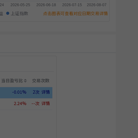
益
上证指数
点击图表可查看对应日期交易详情
当日盈亏比
交易次数
-0.01%
2次
详情
2.24%
--次
详情