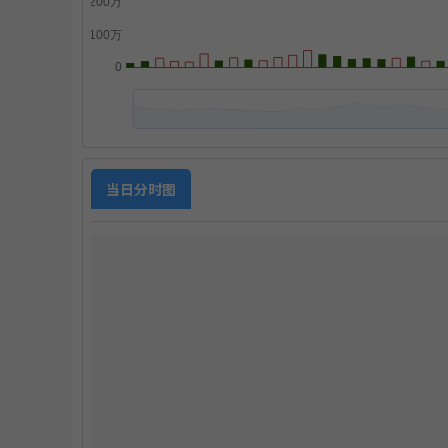
点
当日分时图