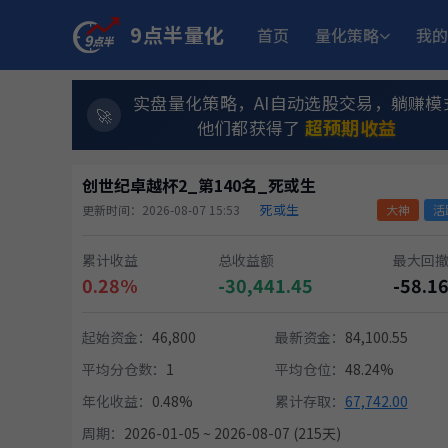
9点半量化
首页
量化策略
我的
实盘量化策略，AI自动选股交易，躺赚模
超预期收益
他们都获得了
创世纪卓越杯2_第140名_死或生
死或生
更新时间：2026-08-07 15:53
大神
活
累计收益
总收益额
最大回
0.28%
-30,441.45
-58.1
起始资金：
46,800
最新资金：
84,100.55
平均分仓数：
1
平均仓位：
48.24%
年化收益：
0.48%
累计存取：
67,742.00
周期：
2026-01-05 ~ 2026-08-07 (215天)