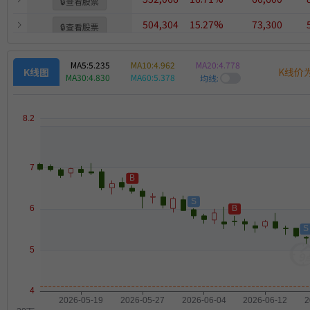
🔒
查看股票
504,304
15.27%
73,300
🔒
查看股票
MA5:
5.235
MA10:
4.962
MA20:
4.778
K线价
K线图
MA30:
4.830
MA60:
5.378
均线: