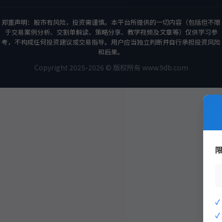
郑重声明：股市有风险，投资需谨慎。本平台所提供的一切内容（包括但不限
于交易案例分析、交割单解读、策略分享、教学视频及文章等）仅供学习参
考，不构成任何投资建议或交易指导。用户应当独立判断并自行承担投资风险
和后果。
Copyright 2025-2026 © 版权所有 www.9db.com
策