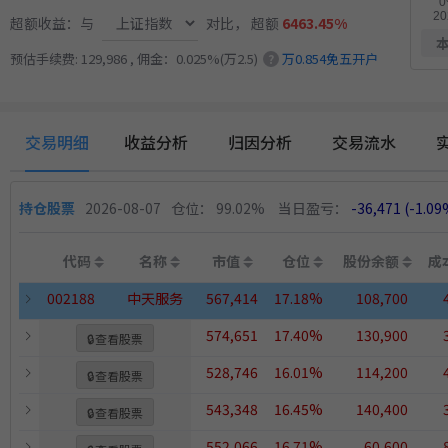
超额收益：与
对比，
超额
6463.45%
13.
小市值_ETF轮动_双龙出海
5月18日开始实盘
收益
预估手续费: 129,986 , 佣金：0.025%(万2.5)
万0.854免五开户
?
交易明细
收益分析
归因分析
交易流水
持仓股票
2026-08-07
仓位： 99.02%
当日盈亏：
-36,471
(-1.0
代码
名称
市值
仓位
股份余额
成
002188
中天服务
567,414
17.18%
108,700
574,651
17.40%
130,900
🔒
查看股票
528,746
16.01%
114,200
🔒
查看股票
543,348
16.45%
140,400
🔒
查看股票
552,066
16.71%
60,600