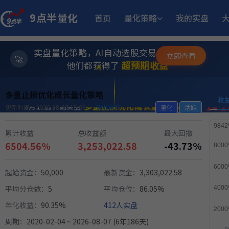
9点半量化
首页
量化策略
我的实盘
12.05%
稳健黑马精选量化策略
9月2日开始实盘
收益
实盘量化策略，AI自动选股交易，躺赚模式
立即查看
✨
⭐
11.
江
多重止损优化成长量化策略
超预期收益
他们都获得了
11月25日开始实盘
收益
💫
多重止损优化成长量化策略
14.
多重止损优化成长量化策略
收
9月17日开始实盘
收益
9db官方
更新时间：2026-08-07 15:09
量化
活跃
累计收益
总收益额
最大回撤
1
MACD顶背离成长优选量化策略
5月21日开始实盘
收益
6504.56%
3,253,022.58
-43.73%
23.
坡
多重止损优化成长量化策略
11月6日开始实盘
收益
起始资金：
50,000
最新资金：
3,303,022.58
平均分仓数：
5
平均仓位：
86.05%
年化收益：
90.35%
412人实盘
14.
小市值_ETF轮动_双龙出海
6月15日开始实盘
收益
周期：
2020-02-04 ~ 2026-08-07 (6年186天)