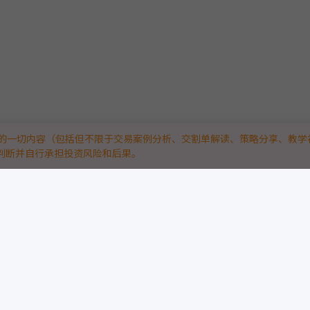
的一切内容（包括但不限于交易案例分析、交割单解读、策略分享、教学
判断并自行承担投资风险和后果。
技平台。
“真实实战”：
略与量化高手，