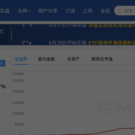
民**江
11月25日开始实盘
多重止损优化成长
实盘
大神
用户分享
订阅
上传
会员
s**h
9月17日开始实盘
多重止损优化成长量
式
l**e
6月29日开始实盘
ETF双池平滑动量轮
a**n
6月15日开始实盘
小市值_ETF轮动_
收益率
盈亏金额
总资产
股票总市值
跃
9**方
8月12日开始实盘
稳健黑马精选量化策
撤
1%
A**e
9月2日开始实盘
稳健黑马精选量化策略