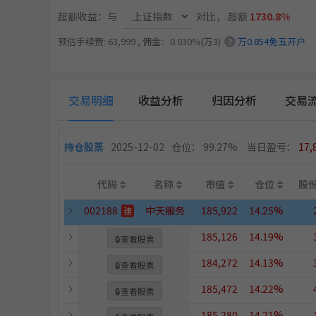
超额收益：与
对比，
超额
1730.8%
预估手续费: 63,999 , 佣金：0.030%(万3)
万0.854免五开户
?
交易明细
收益分析
归因分析
交易
持仓股票
2025-12-02
仓位： 99.27%
当日盈亏：
17,
代码
名称
市值
仓位
股
002188
中天服务
185,922
14.25%
建
185,126
14.19%
🔒
查看股票
184,272
14.13%
🔒
查看股票
185,472
14.22%
🔒
查看股票
185,280
14.21%