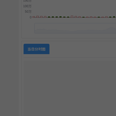
点
当日分时图