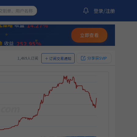
11.18%
量化策略
收益
登录/注册
14.27%
化策略
收益
✨
立即查看
⭐
252.95%
动
收益
💫
14.01%
双龙出海
收益
分享获SVIP
1,469人订阅
＋
订阅交易通知
11.50%
略
收益
12.05%
收益