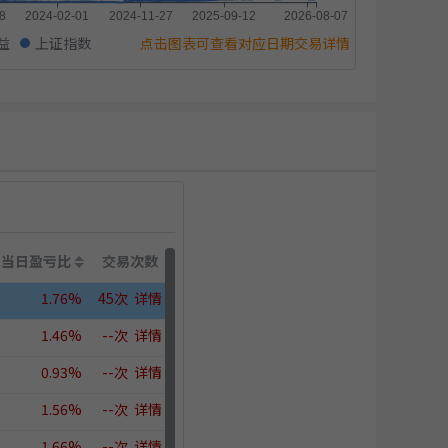
益
上证指数
点击图表可查看对应日期交易详情
当日盈亏比
交易次数
1.76%
45次
详情
1.46%
--次
详情
0.93%
--次
详情
1.56%
--次
详情
1.66%
--次
详情