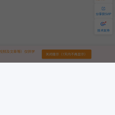
分享获SVIP
技术支持
视频及文章等）仅供学
关闭提示（7天内不再显示）
链接
免责声明
广告合作
用户协议
意见反馈
版权声明
友情链接