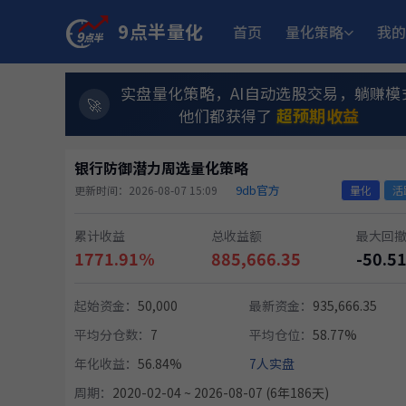
9点半量化
首页
量化策略
我的
实盘量化策略，AI自动选股交易，躺赚模
超预期收益
他们都获得了
银行防御潜力周选量化策略
9db官方
更新时间：2026-08-07 15:09
量化
活
累计收益
总收益额
最大回
1771.91%
885,666.35
-50.5
起始资金：
50,000
最新资金：
935,666.35
平均分仓数：
7
平均仓位：
58.77%
年化收益：
56.84%
7人实盘
周期：
2020-02-04 ~ 2026-08-07 (6年186天)