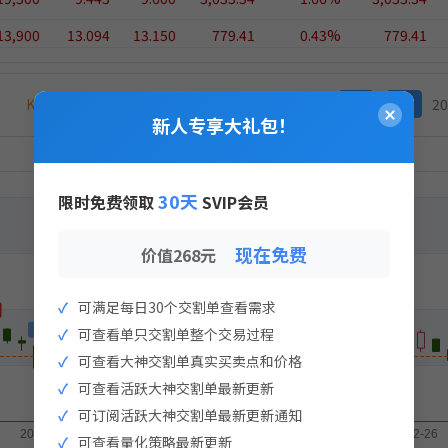
13,900
13.094
13.150
779.41
0.43%
779.41
15,800
11.544
11.770
3,579.30
1.96%
3,579.30
K线价为何与上方持仓价不同？
中天服务 002188
≪
<
20
实盘支付
新人专享大礼包！
×
策略实盘支付
入金流水记录
30天
限时免费领取
SVIP会员
现在免费
价值268元
可满足每日30个交割单查看需求
可查看单只交割单整个交易过程
暂无流水记录
可查看大神交割单真实买卖点和价格
可查看活跃大神交割单最新更新
点击生成支付二维码
可订阅活跃大神交割单最新更新通知
生成支付二维码
可查看量化策略最新更新