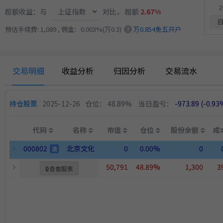
11.50%
方
稳健黑马精选量化策略
8月12日开始实盘
收益
超额收益：与
对比，
超额
2.67%
预估手续费: 1,089 , 佣金：0.003%(万0.3)
万0.854免五开户
?
交易明细
收益分析
归因分析
交易流水
持仓股票
2025-12-26
仓位： 48.89%
当日盈亏：
-973.89
(-0.93
代码
名称
市值
仓位
股份余额
成
000802
北京文化
0
0.00%
0
清
50,791
48.89%
1,300
3
🔒
查看股票