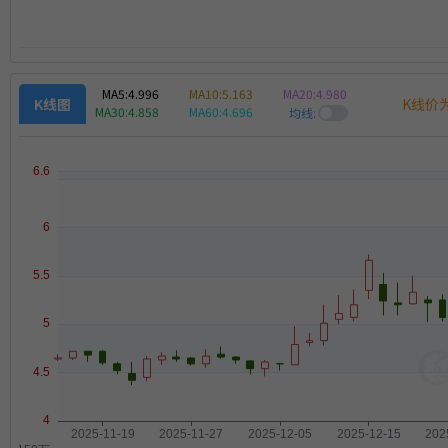
MA5:
4.996
MA10:
5.163
MA20:
4.980
K线价
K线图
MA30:
4.858
MA60:
4.696
均线: