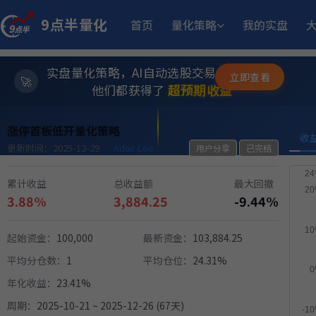
9点半量化
首页
量化策略
我的实盘
12.
江
多重止损优化成长量化策略
11月25日开始实盘
收益
实盘量化策略，AI自动选股交易，躺赚模式
17.
多重止损优化成长量化策略
立即查看
9月23日开始实盘
收益
✨
⭐
超预期收益
他们都获得了
💫
23.
坡
多重止损优化成长量化策略
11月6日开始实盘
收益
涨停首板低开量化策略
收
更新时间：2025-12-29
Adair Lee
用户分享
已完结
12.05%
稳健黑马精选量化策略
9月2日开始实盘
收益
累计收益
总收益额
最大回撤
3.88%
3,884.25
-9.44%
14.
多重止损优化成长量化策略
9月17日开始实盘
收益
起始资金：
100,000
最新资金：
103,884.25
平均分仓数：
1
平均仓位：
24.31%
10.
小市值_ETF轮动_双龙出海
6月15日开始实盘
收益
年化收益：
23.41%
周期：
2025-10-21 ~ 2025-12-26 (67天)