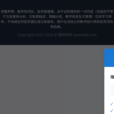
郑重声明：股市有风险，投资需谨慎。本平台所提供的一切内容（包括但不限
于交易案例分析、交割单解读、策略分享、教学视频及文章等）仅供学习参
考，不构成任何投资建议或交易指导。用户应当独立判断并自行承担投资风险
和后果。
Copyright 2025-2026 © 版权所有 www.9db.com
策