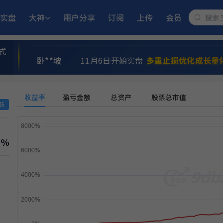
实盘
大神
用户分享
订阅
上传
会员
民**江
11月25日开始实盘
多重止损优化成长
式
卧**坡
11月6日开始实盘
多重止损优化成长量
i**n
5月21日开始实盘
MACD顶背离成长优
收益率
盈亏金额
总资产
股票总市值
跃
L**5
5月18日开始实盘
小市值_ETF轮动_
撤
6%
a**n
6月15日开始实盘
小市值_ETF轮动_
A**e
9月2日开始实盘
稳健黑马精选量化策略