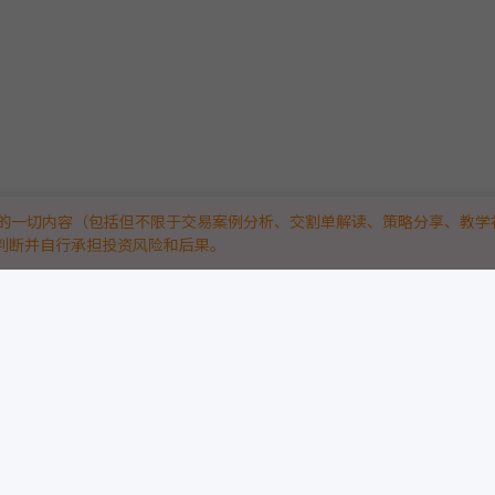
的一切内容（包括但不限于交易案例分析、交割单解读、策略分享、教学
判断并自行承担投资风险和后果。
技平台。
“真实实战”：
略与量化高手，