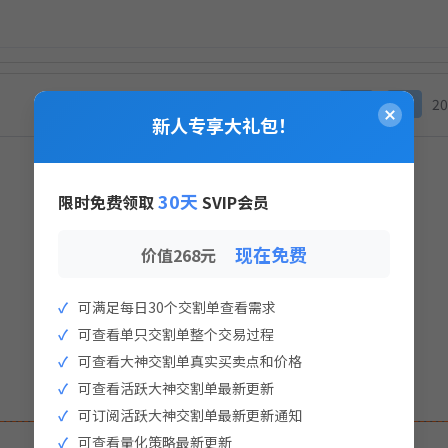
K线价为何与上方持仓价不同？
≪
<
20
实盘支付
新人专享大礼包！
×
策略实盘支付
入金流水记录
30天
限时免费领取
SVIP会员
现在免费
价值268元
可满足每日30个交割单查看需求
可查看单只交割单整个交易过程
暂无流水记录
可查看大神交割单真实买卖点和价格
可查看活跃大神交割单最新更新
点击生成支付二维码
可订阅活跃大神交割单最新更新通知
生成支付二维码
可查看量化策略最新更新