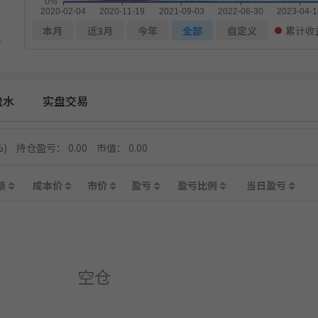
本月
近3月
今年
全部
自定义
累计收
户
流水
实盘交易
%)
持仓盈亏：
0.00
市值：
0.00
额
成本价
市价
盈亏
盈亏比例
当日盈亏
空仓