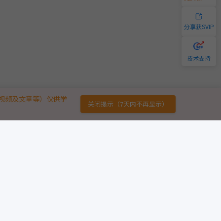
分享获SVIP
技术支持
视频及文章等）仅供学
关闭提示（7天内不再显示）
链接
免责声明
广告合作
用户协议
意见反馈
版权声明
友情链接