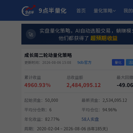
9点半量化
首页
量化策略
我的
实盘量化策略，AI自动选股交易，躺赚模
超预期收益
他们都获得了
成长周二轮动量化策略
9db官方
更新时间：2026-08-06 15:08
量化
活
累计收益
总收益额
最大回
4960.93%
2,484,095.12
-49.0
起始资金：
50,000
最新资金：
2,534,095.12
平均分仓数：
6
平均仓位：
94.96%
年化收益：
82.77%
58人实盘
周期：
2020-02-04 ~ 2026-08-06 (6年185天)