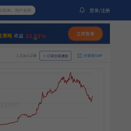
登录/注册
12.36%
量化策略
收益
23.92%
化策略
收益
✨
立即查看
⭐
💫
12.20%
选量化策略
收益
分享获SVIP
1,516人订阅
＋
订阅交易通知
13.38%
双龙出海
收益
10.92%
双龙出海
收益
12.05%
收益