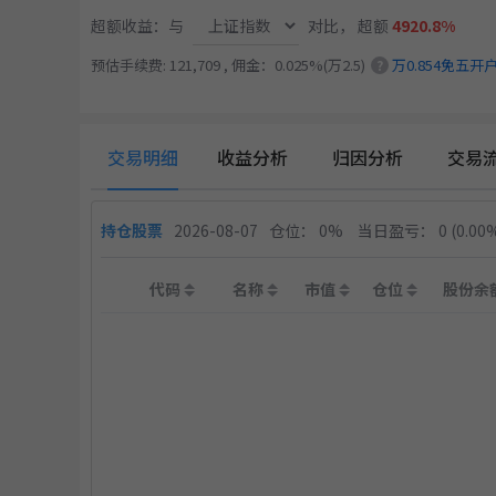
超额收益：与
对比，
超额
4920.8%
预估手续费: 121,709 , 佣金：0.025%(万2.5)
万0.854免五开
?
交易明细
收益分析
归因分析
交易
持仓股票
2026-08-07
仓位： 0%
当日盈亏：
0
(0.00
代码
名称
市值
仓位
股份余