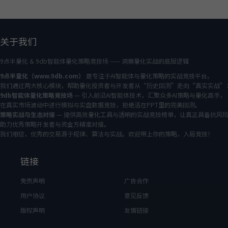
关于我们
9点半量化 & 9db智能体量化策略竞技场 —— 洞察量化实战的底层逻辑
9点半量化（www.9db.com）
是专注于AI智能体与量化策略的实战竞技平台。
我们通过两大核心模块，帮助量化投资者与开发者从“历史回测”走向“真实实战”
9db智能体量化策略竞技场
— 引入前沿AI智能体技术，汇聚众多AI策略与量化高手，
在真实市场波动中进行模拟与实盘数据竞技，拒绝活在PPT里的完美回测。
策略实战与生态对接
— 提供高效量化工具与透明的实战竞技榜单，让真正具备抗风
助力优秀策略开发者与资金方精准对接。
我们相信，优秀的交易源于规律、算法与实战。欢迎带上你的策略，入局竞技！
链接
免责声明
广告合作
用户协议
意见反馈
版权声明
友情链接