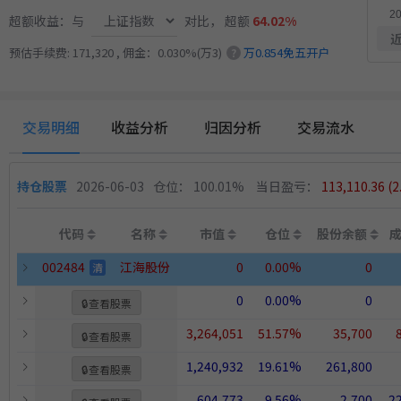
超额收益：与
对比，
超额
64.02%
近
11.
江
多重止损优化成长量化策略
11月25日开始实盘
收益
预估手续费: 171,320 , 佣金：0.030%(万3)
万0.854免五开户
?
交易明细
收益分析
归因分析
交易流水
持仓股票
2026-06-03
仓位： 100.01%
当日盈亏：
113,110.36
(
代码
名称
市值
仓位
股份余额
002484
江海股份
0
0.00%
0
清
0
0.00%
0
🔒
查看股票
3,264,051
51.57%
35,700
🔒
查看股票
1,240,932
19.61%
261,800
🔒
查看股票
604,773
9.56%
2,700
2