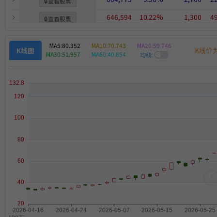
🔒
查看股票
646,594
10.22%
1,300
4
🔒
查看股票
572,714
9.05%
851
6
🔒
查看股票
MA5:
80.352
MA10:
70.743
MA20:
59.746
K线价
K线图
MA30:
51.957
MA60:
40.854
均线: