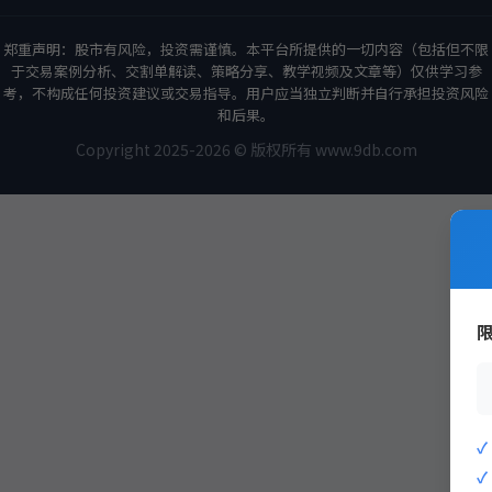
郑重声明：股市有风险，投资需谨慎。本平台所提供的一切内容（包括但不限
于交易案例分析、交割单解读、策略分享、教学视频及文章等）仅供学习参
考，不构成任何投资建议或交易指导。用户应当独立判断并自行承担投资风险
和后果。
Copyright 2025-2026 © 版权所有 www.9db.com
策