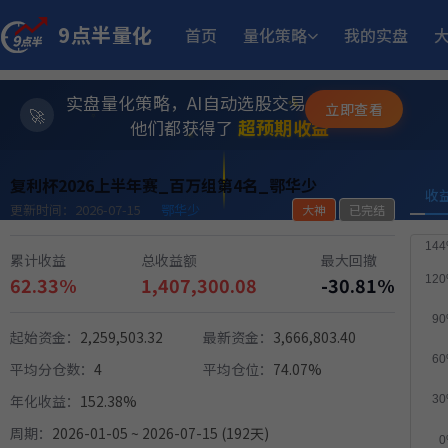
10.4
骤
小市值_ETF轮动_双龙出海
6月5日开始实盘
收益
9点半量化
首页
量化策略
我的实盘
23.
坡
多重止损优化成长量化策略
11月6日开始实盘
收益
实盘量化策略，AI自动选股交易，躺赚模式
✨
立即查看
⭐
超预期收益
他们都获得了
💫
11.50%
方
稳健黑马精选量化策略
8月12日开始实盘
收益
复利杯2026上半年赛_百万组第4名_鄂华少
收
更新时间：2026-07-15
鄂华少
大神
已完结
14.
小市值_ETF轮动_双龙出海
6月15日开始实盘
收益
累计收益
总收益额
最大回撤
62.33%
1,407,300.08
-30.81%
12.05%
稳健黑马精选量化策略
9月2日开始实盘
收益
起始资金：
2,259,503.32
最新资金：
3,666,803.40
12.93%
板
趋势做T
6月15日开始实盘
收益
平均分仓数：
4
平均仓位：
74.07%
年化收益：
152.38%
14.
多重止损优化成长量化策略
9月17日开始实盘
收益
周期：
2026-01-05 ~ 2026-07-15 (192天)