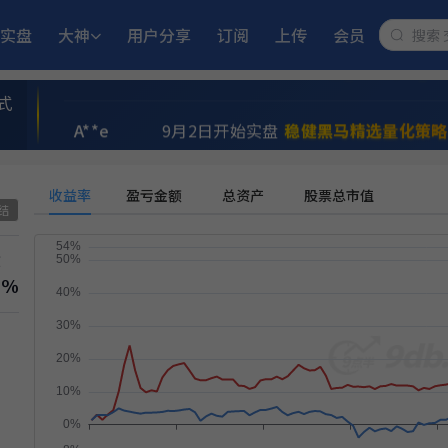
实盘
大神
用户分享
订阅
上传
会员
a**n
6月15日开始实盘
小市值_ETF轮动_
式
A**e
9月2日开始实盘
稳健黑马精选量化策略
民**江
11月25日开始实盘
多重止损优化成长
收益率
盈亏金额
总资产
股票总市值
结
i**n
5月21日开始实盘
MACD顶背离成长优
撤
7%
L**5
5月18日开始实盘
小市值_ETF轮动_