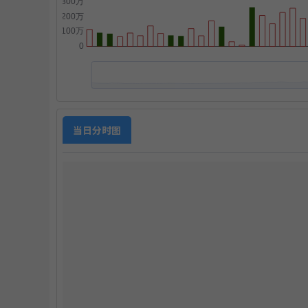
点
当日分时图