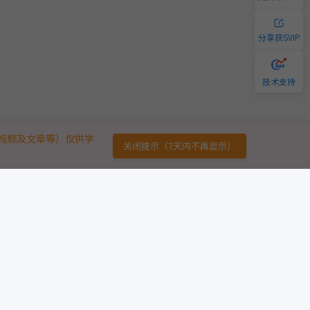
分享获SVIP
技术支持
视频及文章等）仅供学
关闭提示（7天内不再显示）
链接
免责声明
广告合作
用户协议
意见反馈
版权声明
友情链接