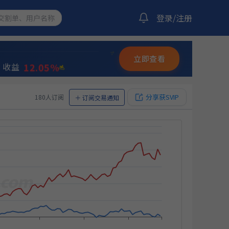
登录/注册
12.74%
双龙出海
收益
✨
12.05%
收益
立即查看
⭐
💫
10.93%
量化策略
收益
分享获SVIP
180人订阅
＋
订阅交易通知
12.20%
选量化策略
收益
13.38%
双龙出海
收益