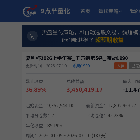
9点半量化
首页
量化策略
我的
实盘量化策略，AI自动选股交易，躺赚模
超预期收益
他们都获得了
复利杯2026上半年赛_千万组第5名_渡劫1990
更新时间：2026-07-10
渡劫1990
大神
已完
累计收益
总收益额
最大回
36.89%
3,450,419.17
-11.4
起始资金：
9,352,544.10
最新资金：
12,802,963.27
平均分仓数：
7
平均仓位：
45.28%
年化收益：
85.19%
周期：
2026-01-05 ~ 2026-07-10 (187天)