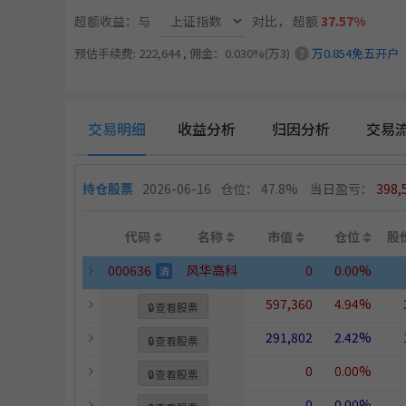
超额收益：与
对比，
超额
37.57%
预估手续费: 222,644 , 佣金：0.030%(万3)
万0.854免五开户
?
交易明细
收益分析
归因分析
交易
持仓股票
2026-06-16
仓位： 47.8%
当日盈亏：
398,
代码
名称
市值
仓位
股
000636
风华高科
0
0.00%
清
597,360
4.94%
🔒
查看股票
291,802
2.42%
🔒
查看股票
0
0.00%
🔒
查看股票
0
0.00%