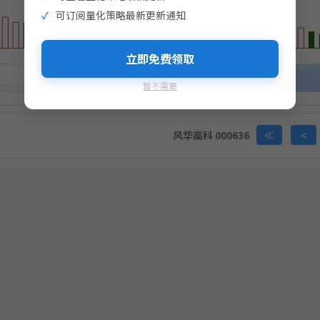
击生成支付二维码
可订阅量化策略最新更新通知
生成支付二维码
完成支付即视为您同意
《免责声明》
立即免费领取
暂不需要
完成支付即视为您同意
《免责声明》
风华高科 000636
≪
<