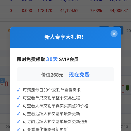
0
0.000
178.170
44,124.52
7.63%
44,005.87
0
0.000
49.640
50,629.51
4.29%
50,418.74
K线价为何与上方持仓价不同？
风华高科 000636
≪
<
20
实盘支付
0
0.000
9.060
57,385.43
9.69%
54,521.11
新人专享大礼包！
0
0.000
28.880
45,071.73
3.82%
44,698.88
×
策略实盘支付
入金流水记录
0
0.000
21.750
-36,891.16
-6.28%
-14,872.65
30天
限时免费领取
SVIP会员
0
0.000
323.000
140,473.98
11.83%
94,152.57
现在免费
价值268元
4,600
263.098
263.290
883.69
0.07%
883.69
42,300
29.021
29.030
373.89
0.03%
373.89
可满足每日30个交割单查看需求
15,600
78.393
78.410
263.08
0.02%
263.08
可查看单只交割单整个交易过程
暂无流水记录
可查看大神交割单真实买卖点和价格
75,100
16.300
16.300
-48.96
0.00%
-48.96
可查看活跃大神交割单最新更新
点击生成支付二维码
可订阅活跃大神交割单最新更新通知
生成支付二维码
可查看量化策略最新更新