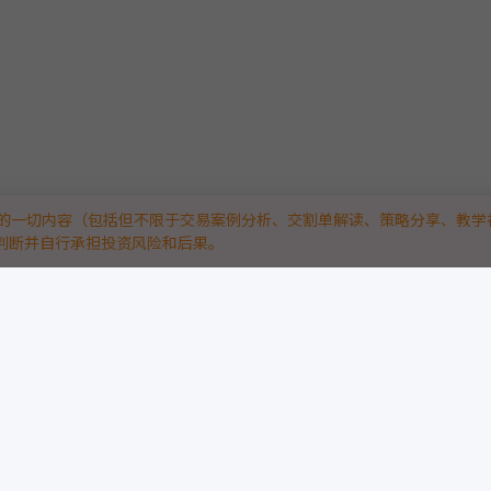
的一切内容（包括但不限于交易案例分析、交割单解读、策略分享、教学
判断并自行承担投资风险和后果。
技平台。
“真实实战”：
略与量化高手，