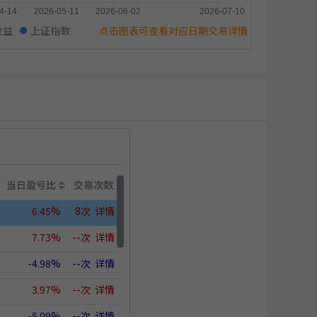
收益
上证指数
点击图表可查看对应日期交易详情
当日盈亏比
交易次数
6.45%
8次
详情
7.73%
--次
详情
-4.98%
--次
详情
3.97%
--次
详情
-5.09%
--次
详情