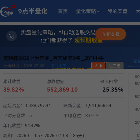
12.05%
稳健黑马精选量化策略
9月2日开始实盘
收益
9点半量化
首页
量化策略
我的实盘
23.
坡
多重止损优化成长量化策略
11月6日开始实盘
收益
实盘量化策略，AI自动选股交易，躺赚模式
✨
立即查看
⭐
超预期收益
他们都获得了
💫
11.
江
多重止损优化成长量化策略
11月25日开始实盘
收益
复利杯2026上半年赛_百万组第9名_厦门小牛
收
252.95
ETF双池平滑动量轮动
更新时间：2026-07-08
厦门小牛
大神
已完结
6月29日开始实盘
收益
累计收益
总收益额
最大回撤
17.
多重止损优化成长量化策略
9月23日开始实盘
收益
39.82%
552,869.10
-25.35%
起始资金：
1,388,797.44
最新资金：
1,941,666.54
12.93%
板
趋势做T
6月15日开始实盘
收益
平均分仓数：
5
平均仓位：
83.91%
年化收益：
94.42%
11.50%
方
稳健黑马精选量化策略
8月12日开始实盘
收益
周期：
2026-01-05 ~ 2026-07-08 (185天)