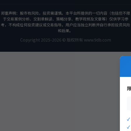
郑重声明：股市有风险，投资需谨慎。本平台所提供的一切内容（包括但不限
于交易案例分析、交割单解读、策略分享、教学视频及文章等）仅供学习参
考，不构成任何投资建议或交易指导。用户应当独立判断并自行承担投资风险
和后果。
Copyright 2025-2026 © 版权所有 www.9db.com
策