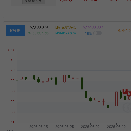
🔒
查看股票
MA5:
58.846
MA10:
57.943
MA20:
58.582
K线价
K线图
MA30:
60.956
MA60:
63.824
均线: