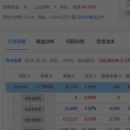
超额收益：与
对比，
超额
41.13%
14.
小市值_ETF轮动_双龙出海
近
6月15日开始实盘
收益
预估手续费: 54,396 , 佣金：0.030%(万3)
万0.854免五开户
?
交易明细
收益分析
归因分析
交易流水
持仓股票
2026-06-23
仓位： 100%
当日盈亏：
146,869.86
(7.2
代码
名称
市值
仓位
股份余额
成
603160
汇顶科技
29,530
1.32%
500
0
0.00%
0
🔒
查看股票
51,880
2.32%
4,000
🔒
查看股票
112,517
5.02%
3,700
🔒
查看股票
2,046,051
91.34%
14,100
13