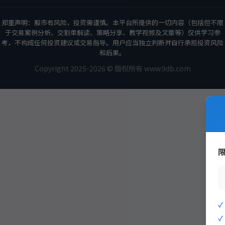
郑重声明：股市有风险，投资需谨慎。本平台所提供的一切内容（包括但不限
于交易案例分析、交割单解读、策略分享、教学视频及文章等）仅供学习参
考，不构成任何投资建议或交易指导。用户应当独立判断并自行承担投资风险
和后果。
Copyright 2025-2026 © 版权所有 www.9db.com
策