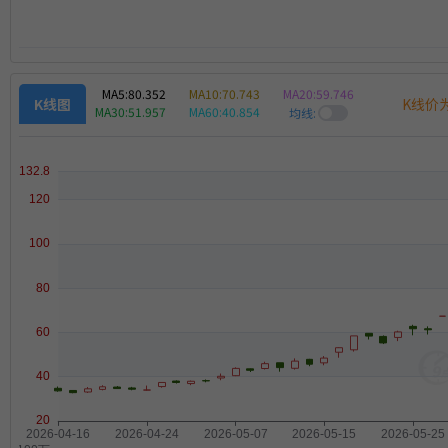
MA5:
80.352
MA10:
70.743
MA20:
59.746
K线价
K线图
MA30:
51.957
MA60:
40.854
均线: