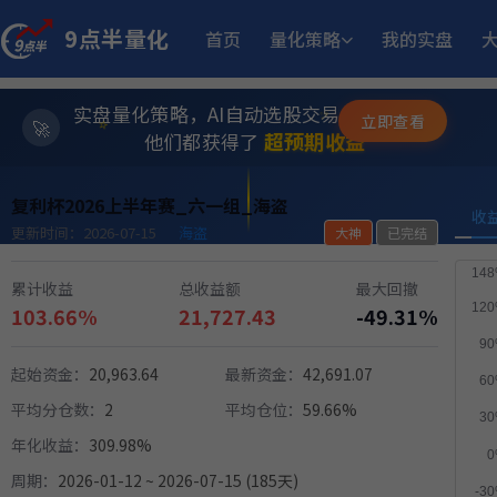
13.
小市值_ETF轮动_双龙出海
5月18日开始实盘
收益
9点半量化
首页
量化策略
我的实盘
14.
小市值_ETF轮动_双龙出海
6月15日开始实盘
收益
实盘量化策略，AI自动选股交易，躺赚模式
✨
立即查看
⭐
超预期收益
他们都获得了
💫
1
MACD顶背离成长优选量化策略
5月21日开始实盘
收益
复利杯2026上半年赛_六一组_海盗
收
更新时间：2026-07-15
海盗
大神
已完结
12.05%
稳健黑马精选量化策略
9月2日开始实盘
收益
累计收益
总收益额
最大回撤
103.66%
21,727.43
-49.31%
17.
多重止损优化成长量化策略
9月23日开始实盘
收益
起始资金：
20,963.64
最新资金：
42,691.07
10.4
骤
小市值_ETF轮动_双龙出海
平均分仓数：
2
平均仓位：
59.66%
6月5日开始实盘
收益
年化收益：
309.98%
周期：
2026-01-12 ~ 2026-07-15 (185天)
11.
江
多重止损优化成长量化策略
11月25日开始实盘
收益