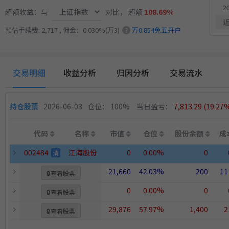
超额收益：与
对比，
超额
108.69%
近
预估手续费: 2,717 , 佣金：0.030%(万3)
万0.854免五开户
11.50%
?
方
稳健黑马精选量化策略
8月12日开始实盘
收益
交易明细
收益分析
归因分析
交易流水
持仓股票
2026-06-03
仓位： 100%
当日盈亏：
7,813.29
(19.27
代码
名称
市值
仓位
股份余额
成
002484
江海股份
0
0.00%
0
清
21,660
42.03%
200
11
🔒
查看股票
0
0.00%
0
🔒
查看股票
29,876
57.97%
1,400
2
🔒
查看股票