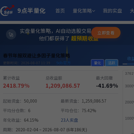
14.
多重止损优化成长量化策略
9月17日开始实盘
收益
9点半量化
首页
量化策略
我的实盘
12.05%
稳健黑马精选量化策略
9月2日开始实盘
收益
实盘量化策略，AI自动选股交易，躺赚模式
✨
立即查看
⭐
超预期收益
他们都获得了
💫
12.93%
板
趋势做T
6月15日开始实盘
收益
春节年报双避让多因子量化策略
收
9db官方
更新时间：2026-08-07 11:39
量化
活跃
13.
小市值_ETF轮动_双龙出海
5月18日开始实盘
收益
累计收益
总收益额
最大回撤
2418.79%
1,209,086.57
-41.69%
23.
坡
多重止损优化成长量化策略
11月6日开始实盘
收益
起始资金：
50,000
最新资金：
1,259,086.57
11.50%
方
稳健黑马精选量化策略
8月12日开始实盘
收益
平均分仓数：
6
平均仓位：
75.42%
年化收益：
64.15%
23人实盘
10.
江
多重止损优化成长量化策略
11月25日开始实盘
收益
周期：
2020-02-04 ~ 2026-08-07 (6年186天)