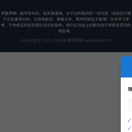
郑重声明：股市有风险，投资需谨慎。本平台所提供的一切内容（包括但不限
于交易案例分析、交割单解读、策略分享、教学视频及文章等）仅供学习参
考，不构成任何投资建议或交易指导。用户应当独立判断并自行承担投资风险
和后果。
Copyright 2025-2026 © 版权所有 www.9db.com
策