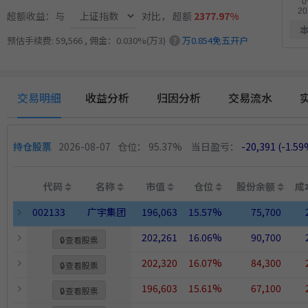
超额收益：与
对比，
超额
2377.97%
预估手续费: 59,566 , 佣金：0.030%(万3)
万0.854免五开户
?
交易明细
收益分析
归因分析
交易流水
持仓股票
2026-08-07
仓位： 95.37%
当日盈亏：
-20,391
(-1.5
代码
名称
市值
仓位
股份余额
成
002133
广宇集团
196,063
15.57%
75,700
202,261
16.06%
90,700
🔒
查看股票
202,320
16.07%
84,300
🔒
查看股票
196,603
15.61%
67,100
🔒
查看股票