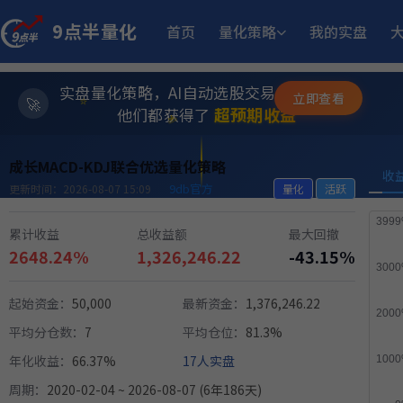
9点半量化
首页
量化策略
我的实盘
17.
多重止损优化成长量化策略
9月23日开始实盘
收益
实盘量化策略，AI自动选股交易，躺赚模式
✨
立即查看
1
MACD顶背离成长优选量化策略
⭐
5月21日开始实盘
收益
超预期收益
他们都获得了
💫
成长MACD-KDJ联合优选量化策略
12.05%
稳健黑马精选量化策略
9月2日开始实盘
收益
收
9db官方
更新时间：2026-08-07 15:09
量化
活跃
11.
江
多重止损优化成长量化策略
11月25日开始实盘
收益
累计收益
总收益额
最大回撤
2648.24%
1,326,246.22
-43.15%
23.
坡
多重止损优化成长量化策略
11月6日开始实盘
收益
起始资金：
50,000
最新资金：
1,376,246.22
平均分仓数：
7
平均仓位：
81.3%
14.
小市值_ETF轮动_双龙出海
6月15日开始实盘
收益
年化收益：
66.37%
17人实盘
周期：
2020-02-04 ~ 2026-08-07 (6年186天)