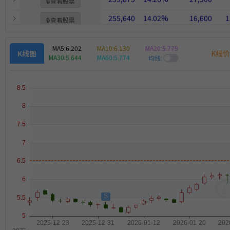
🔒
查看股票
255,640
14.02%
16,600
1
🔒
查看股票
257,760
14.14%
24,000
1
🔒
查看股票
MA5:
6.202
MA10:
6.130
MA20:
5.779
K线
K线图
MA30:
5.644
MA60:
5.774
均线: