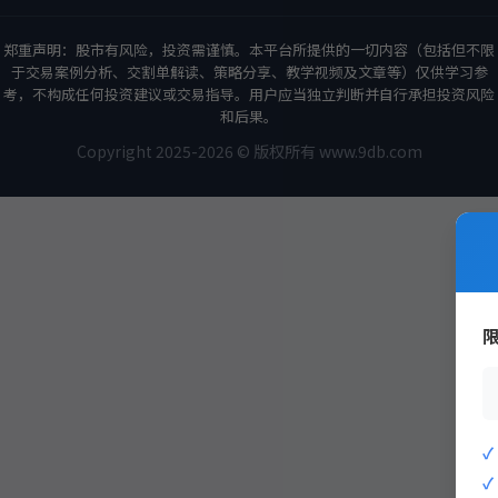
郑重声明：股市有风险，投资需谨慎。本平台所提供的一切内容（包括但不限
于交易案例分析、交割单解读、策略分享、教学视频及文章等）仅供学习参
考，不构成任何投资建议或交易指导。用户应当独立判断并自行承担投资风险
和后果。
Copyright 2025-2026 © 版权所有 www.9db.com
策