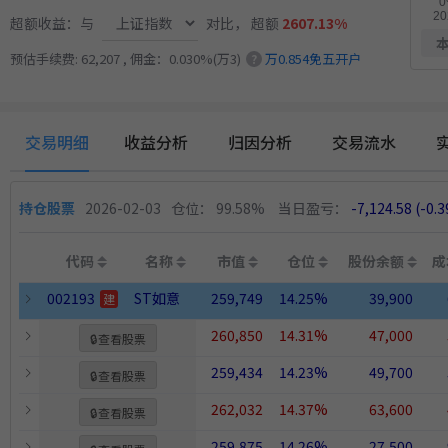
13.
小市值_ETF轮动_双龙出海
5月18日开始实盘
收益
超额收益：与
对比，
超额
2607.13%
预估手续费: 62,207 , 佣金：0.030%(万3)
万0.854免五开户
?
交易明细
收益分析
归因分析
交易流水
持仓股票
2026-02-03
仓位： 99.58%
当日盈亏：
-7,124.58
(-0.
代码
名称
市值
仓位
股份余额
成
002193
ST如意
259,749
14.25%
39,900
建
260,850
14.31%
47,000
🔒
查看股票
259,434
14.23%
49,700
🔒
查看股票
262,032
14.37%
63,600
🔒
查看股票
259,875
14.26%
27,500