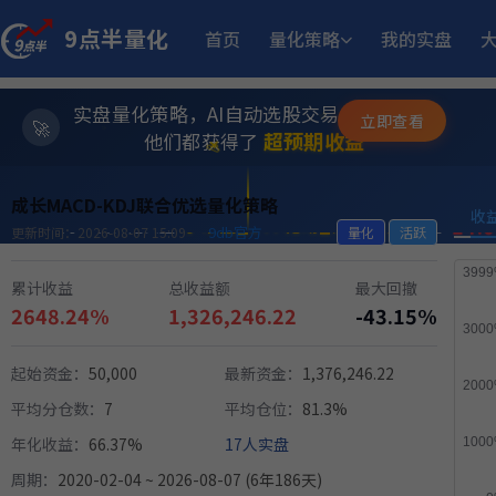
9点半量化
首页
量化策略
我的实盘
11.
江
多重止损优化成长量化策略
11月25日开始实盘
收益
实盘量化策略，AI自动选股交易，躺赚模式
立即查看
✨
12.05%
稳健黑马精选量化策略
⭐
9月2日开始实盘
收益
超预期收益
他们都获得了
💫
14.
小市值_ETF轮动_双龙出海
成长MACD-KDJ联合优选量化策略
6月15日开始实盘
收益
收
9db官方
更新时间：2026-08-07 15:09
量化
活跃
1
MACD顶背离成长优选量化策略
5月21日开始实盘
收益
累计收益
总收益额
最大回撤
2648.24%
1,326,246.22
-43.15%
252.95
ETF双池平滑动量轮动
6月29日开始实盘
收益
起始资金：
50,000
最新资金：
1,376,246.22
平均分仓数：
7
平均仓位：
81.3%
13.
小市值_ETF轮动_双龙出海
5月18日开始实盘
收益
年化收益：
66.37%
17人实盘
周期：
2020-02-04 ~ 2026-08-07 (6年186天)