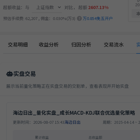
17.
多重止损优化成长量化策略
9月23日开始实盘
收益
超额收益：与
对比，
超额
2607.13%
预估手续费: 62,207 , 佣金：0.030%(万3)
万0.854免五开户
?
14.
多重止损优化成长量化策略
9月17日开始实盘
收益
交易明细
收益分析
归因分析
交易流水
实盘交易
展示当前量化策略正在实盘交易的交割单，查看表现并开始实盘
海边日出_量化实盘_成长MACD-KDJ联合优选量化策略
更新时间：2026-08-07 15:43
海边日出
周期：2025-04-14 ~ 2
累计收益
总收益额