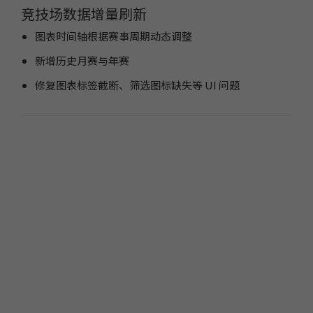
12.
小市值_ETF轮动_双龙出海
6月15日开始实盘
收益
竞技场数据增量刷新
图表时间轴根据赛事周期动态调整
新增历史月赛与年赛
修复图表标签截断、筛选图标缺失等 UI 问题