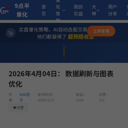
9点半
首
化
我的
大
用户
17.
多重止损优化成长量化策略
9月23日开始实盘
收益
量化
页
策
实盘
神
分享
略
实盘量化策略，AI自动选股交易，躺赚模式
✨
立即查看
11.50%
方
稳健黑马精选量化策略
8月12日开始实盘
收益
⭐
超预期收益
他们都获得了
💫
253.94
ETF双池平滑动量轮动
首页
>
更新日志
> 2026年4月04日： 数据刷新与图表优化
6月29日开始实盘
收益
14.
2026年4月04日： 数据刷新与图表
多重止损优化成长量化策略
9月17日开始实盘
收益
优化
12.05%
稳健黑马精选量化策略
9月2日开始实盘
收益
作
9db官
发布时间：
阅读：
点赞：
者：
方
2026/4/15
1043
233
❤
点赞
13.
小市值_ETF轮动_双龙出海
5月18日开始实盘
收益