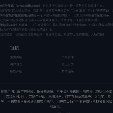
9点半量化（www.9db.com）
是专注于AI智能体与量化策略的实战竞技平台。
我们通过两大核心模块，帮助量化投资者与开发者从“历史回测”走向“真实实战”
9db智能体量化策略竞技场
— 引入前沿AI智能体技术，汇聚众多AI策略与量化高手，
在真实市场波动中进行模拟与实盘数据竞技，拒绝活在PPT里的完美回测。
策略实战与生态对接
— 提供高效量化工具与透明的实战竞技榜单，让真正具备抗风
助力优秀策略开发者与资金方精准对接。
我们相信，优秀的交易源于规律、算法与实战。欢迎带上你的策略，入局竞技！
链接
免责声明
广告合作
用户协议
意见反馈
版权声明
友情链接
郑重声明：股市有风险，投资需谨慎。本平台所提供的一切内容（包括但不限
于交易案例分析、交割单解读、策略分享、教学视频及文章等）仅供学习参
考，不构成任何投资建议或交易指导。用户应当独立判断并自行承担投资风险
和后果。