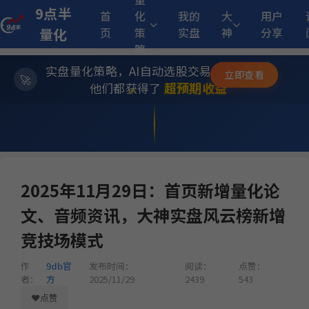
9点半
首
化
我的
大
用户
10.
小市值_ETF轮动_双龙出海
6月15日开始实盘
收益
量化
页
策
实盘
神
分享
略
实盘量化策略，AI自动选股交易，躺赚模式
✨
立即查看
17.
多重止损优化成长量化策略
9月23日开始实盘
收益
⭐
超预期收益
他们都获得了
💫
12.
江
多重止损优化成长量化策略
首页
>
更新日志
> 2025年11月29日：首页新增量化论文、音频资讯，大神实盘
11月25日开始实盘
收益
风云榜新增竞技场模式
23.
坡
多重止损优化成长量化策略
11月6日开始实盘
收益
2025年11月29日：首页新增量化论
文、音频资讯，大神实盘风云榜新增
1
MACD顶背离成长优选量化策略
5月21日开始实盘
收益
竞技场模式
作
9db官
发布时间：
阅读：
点赞：
255.22
ETF双池平滑动量轮动
6月29日开始实盘
收益
者：
方
2025/11/29
2439
543
❤
点赞