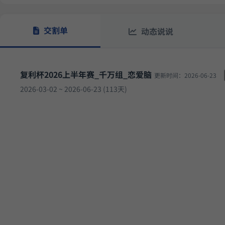
11.50%
方
稳健黑马精选量化策略
8月12日开始实盘
收益
交割单
动态说说
14.
多重止损优化成长量化策略
9月17日开始实盘
收益
复利杯2026上半年赛_千万组_恋爱脑
更新时间：2026-06-23
2026-03-02 ~ 2026-06-23 (113天)