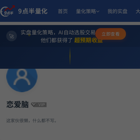
13.
小市值_ETF轮动_双龙出海
9点半量化
5月18日开始实盘
收益
首页
量化策略
我的实盘
10.4
骤
小市值_ETF轮动_双龙出海
实盘量化策略，AI自动选股交易，躺赚模式
6月5日开始实盘
收益
✨
立即查看
⭐
超预期收益
他们都获得了
💫
12.05%
稳健黑马精选量化策略
9月2日开始实盘
收益
14.
小市值_ETF轮动_双龙出海
6月15日开始实盘
收益
17.
多重止损优化成长量化策略
9月23日开始实盘
收益
恋爱脑
1
MACD顶背离成长优选量化策略
5月21日开始实盘
收益
这家伙很懒，什么都不写。