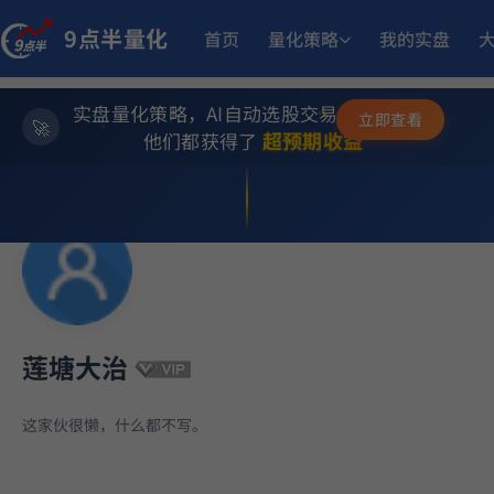
1
MACD顶背离成长优选量化策略
5月21日开始实盘
收益
9点半量化
首页
量化策略
我的实盘
11.
江
多重止损优化成长量化策略
11月25日开始实盘
收益
实盘量化策略，AI自动选股交易，躺赚模式
✨
立即查看
⭐
超预期收益
他们都获得了
💫
14.
多重止损优化成长量化策略
9月17日开始实盘
收益
10.4
骤
小市值_ETF轮动_双龙出海
6月5日开始实盘
收益
11.50%
方
稳健黑马精选量化策略
8月12日开始实盘
收益
莲塘大治
12.05%
稳健黑马精选量化策略
9月2日开始实盘
收益
这家伙很懒，什么都不写。
23.
坡
多重止损优化成长量化策略
11月6日开始实盘
收益