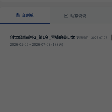
14.
多重止损优化成长量化策略
9月17日开始实盘
收益
交割单
动态说说
12.0
骤
小市值_ETF轮动_双龙出海
6月5日开始实盘
收益
创世纪卓越杯2_第1名_亏钱的美少女
更新时间：2026-07-07
2026-01-05 ~ 2026-07-07 (183天)