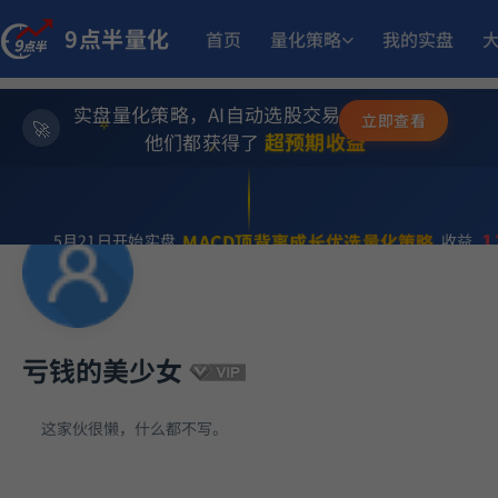
9点半量化
首页
量化策略
我的实盘
12.05%
稳健黑马精选量化策略
9月2日开始实盘
收益
实盘量化策略，AI自动选股交易，躺赚模式
✨
立即查看
⭐
超预期收益
他们都获得了
13.
小市值_ETF轮动_双龙出海
5月18日开始实盘
收益
💫
1
MACD顶背离成长优选量化策略
5月21日开始实盘
收益
12.93%
板
趋势做T
6月15日开始实盘
收益
亏钱的美少女
11.50%
方
稳健黑马精选量化策略
8月12日开始实盘
收益
这家伙很懒，什么都不写。
261.05
ETF双池平滑动量轮动
6月29日开始实盘
收益