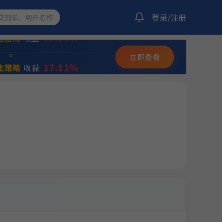
10.42%
龙出海
收益
登录/注册
13.38%
龙出海
收益
✨
立即查看
⭐
17.11%
化策略
收益
💫
252.95%
动
收益
14.27%
化策略
收益
11.50%
略
收益
11.18%
量化策略
收益