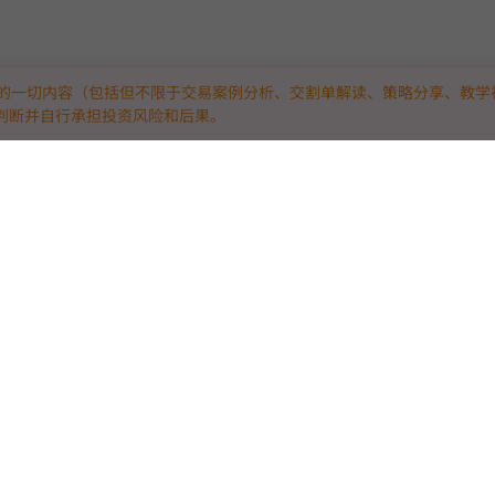
的一切内容（包括但不限于交易案例分析、交割单解读、策略分享、教学
判断并自行承担投资风险和后果。
技平台。
“真实实战”：
略与量化高手，
测。
真正具备抗风险盈利能力的硬核策略脱颖而出，
局竞技！