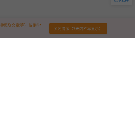
视频及文章等）仅供学
关闭提示（7天内不再显示）
链接
免责声明
广告合作
用户协议
意见反馈
版权声明
友情链接