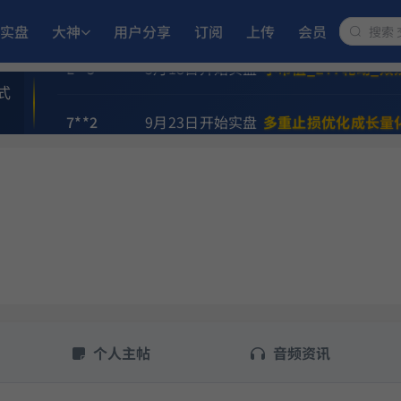
风**骤
6月5日开始实盘
小市值_ETF轮动_双
实盘
大神
用户分享
订阅
上传
会员
L**5
5月18日开始实盘
小市值_ETF轮动_双
式
7**2
9月23日开始实盘
多重止损优化成长量
l**e
6月29日开始实盘
ETF双池平滑动量轮
s**h
9月17日开始实盘
多重止损优化成长量
9**方
8月12日开始实盘
稳健黑马精选量化策
民**江
11月25日开始实盘
多重止损优化成长
个人主帖
音频资讯