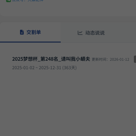
17.
多重止损优化成长量化策略
9月23日开始实盘
收益
交割单
动态说说
2025梦想杯_第248名_请叫我小蟒夫
更新时间：2026-01-12
2025-01-02 ~ 2025-12-31 (363天)