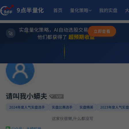
9点半量化
首页
量化策略
我的实盘
11.
江
多重止损优化成长量化策略
11月25日开始实盘
收益
实盘量化策略，AI自动选股交易，躺赚模式
✨
立即查看
14.
多重止损优化成长量化策略
9月17日开始实盘
收益
⭐
超预期收益
他们都获得了
💫
1
MACD顶背离成长优选量化策略
5月21日开始实盘
收益
252.95
ETF双池平滑动量轮动
6月29日开始实盘
收益
13.
小市值_ETF轮动_双龙出海
5月18日开始实盘
收益
请叫我小蟒夫
2024年度人气实盘选手
实盘比赛选手
实盘精英
2023年度人气实
14.
小市值_ETF轮动_双龙出海
6月15日开始实盘
收益
这家伙很懒,什么都没写
公众号：大蟒蛇神