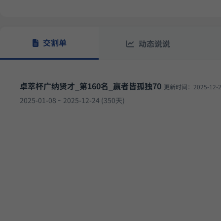
11.50%
方
稳健黑马精选量化策略
8月12日开始实盘
收益
252.95
ETF双池平滑动量轮动
6月29日开始实盘
收益
交割单
动态说说
卓萃杯广纳贤才_第160名_赢者皆孤独70
更新时间：2025-12-2
2025-01-08 ~ 2025-12-24 (350天)