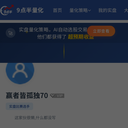
17.
9点半量化
多重止损优化成长量化策略
9月23日开始实盘
收益
首页
量化策略
我的实盘
实盘量化策略，AI自动选股交易，躺赚模式
23.
坡
多重止损优化成长量化策略
11月6日开始实盘
收益
✨
立即查看
⭐
超预期收益
他们都获得了
💫
12.05%
稳健黑马精选量化策略
9月2日开始实盘
收益
1
MACD顶背离成长优选量化策略
5月21日开始实盘
收益
14.
多重止损优化成长量化策略
9月17日开始实盘
收益
赢者皆孤独70
实盘比赛选手
12.93%
板
趋势做T
6月15日开始实盘
收益
这家伙很懒,什么都没写