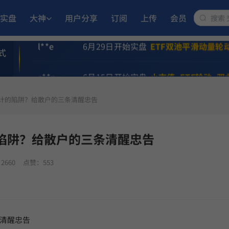
i**n
5月21日开始实盘
MACD顶背离成长优
实盘
大神
用户分享
订阅
上传
会员
l**e
6月29日开始实盘
ETF双池平滑动量轮
式
a**n
6月15日开始实盘
小市值_ETF轮动_双
设计的陷阱？给散户的三条清醒忠告
卧**坡
11月6日开始实盘
多重止损优化成长量
A**e
9月2日开始实盘
稳健黑马精选量化策略
陷阱？给散户的三条清醒忠告
12.9
我**板
6月15日开始实盘
趋势做T
收益
2660
点赞：553
清醒忠告