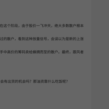
停。在这个阶段，由于股价一飞冲天，绝大多数散户根本
”过的散户，看到这种放量信号，会误以为是新的上涨
将手中高价的筹码卖给蜂拥而至的散户。最终，跟风者
格会有出货的机会吗？那油资靠什么吃饭呢？