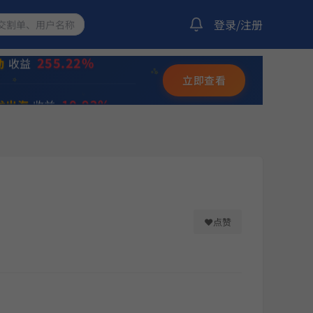
12.20%
选量化策略
收益
登录/注册
255.22%
动
收益
✨
立即查看
⭐
10.92%
龙出海
收益
💫
23.92%
化策略
收益
12.05%
收益
3%
❤
点赞