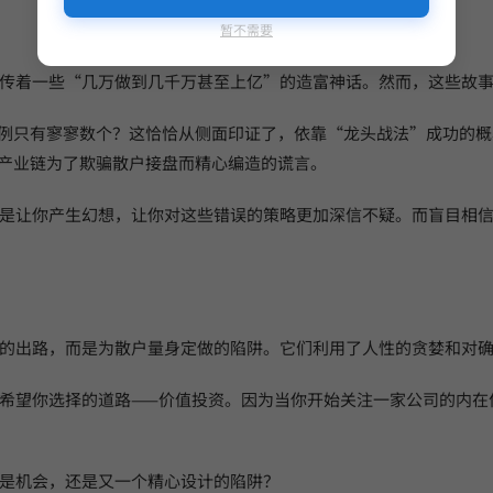
暂不需要
传着一些“几万做到几千万甚至上亿”的造富神话。然而，这些故
的案例只有寥寥数个？这恰恰从侧面印证了，依靠“龙头战法”成功的
是产业链为了欺骗散户接盘而精心编造的谎言。
是让你产生幻想，让你对这些错误的策略更加深信不疑。而盲目相
的出路，而是为散户量身定做的陷阱。它们利用了人性的贪婪和对
希望你选择的道路——价值投资。因为当你开始关注一家公司的内在
是机会，还是又一个精心设计的陷阱？