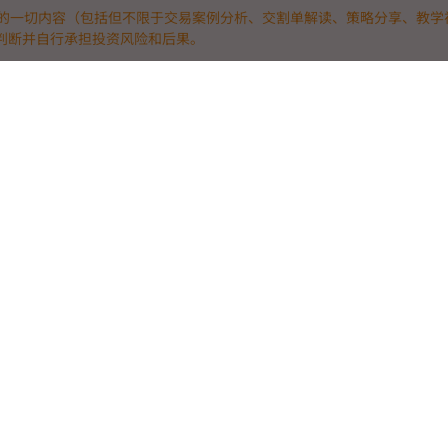
的一切内容（包括但不限于交易案例分析、交割单解读、策略分享、教学
判断并自行承担投资风险和后果。
技平台。
“真实实战”：
略与量化高手，
测。
真正具备抗风险盈利能力的硬核策略脱颖而出，
局竞技！
（包括但不限于交易案例分析、交割单解读、策略分享、教学视频及文章等）仅
并自行承担投资风险和后果。