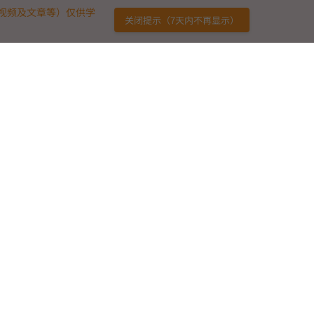
视频及文章等）仅供学
关闭提示（7天内不再显示）
链接
免责声明
广告合作
用户协议
意见反馈
版权声明
友情链接
供学习参考，不构成任何投资建议或交易指导。用户应当独立判断