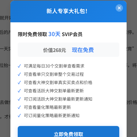
新人专享大礼包！
就开始了。整个过程通常分为三步：
ey）和背后的产业链会利用其资金优势，快速将某支股票的价格拉升至涨
30天
限时免费领取
SVIP会员
，某一天突然放出巨量时，真正的陷阱出现了。那些被之前“普及教育
现在免费
价值268元
一边拉抬一边出货”。他们利用散户的追涨热情，通过巨大的换手率，
可满足每日30个交割单查看需求
可查看单只交割单整个交易过程
可查看大神交割单真实买卖点和价格
可查看活跃大神交割单最新更新
可订阅活跃大神交割单最新更新通知
去做价值投资，你猜游资他拉抬会有出货的机会吗？他拉台高的价
可查看量化策略最新更新
可订阅量化策略最新更新通知
，才得以生存。
立即免费领取