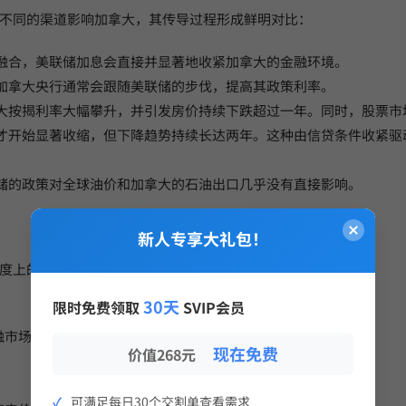
不同的渠道影响加拿大，其传导过程形成鲜明对比：
度融合，美联储加息会直接并显著地收紧加拿大的金融环境。
，加拿大央行通常会跟随美联储的步伐，提高其政策利率。
拿大按揭利率大幅攀升，并引发房价持续下跌超过一年。同时，股票市
月后才开始显著收缩，但下降趋势持续长达两年。这种由信贷条件收紧
联储的政策对全球油价和加拿大的石油出口几乎没有直接影响。
新人专享大礼包！
度上的差异，凸显了两种溢出效应的独特性质。
30天
限时免费领取
SVIP会员
融市场
现在免费
价值268元
可满足每日30个交割单查看需求