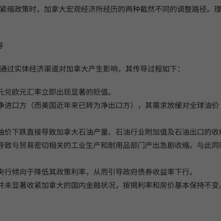
紧缩政策时，加拿大宏观经济所经历的两种截然不同的调整路径。
导
通过实体经济渠道对加拿大产生影响，其传导过程如下：
加元兑欧元汇率立即出现显著的贬值。
油净进口方（而美国近年来已转为净出口方），其需求放缓对全球油价
，油价下跌直接导致加拿大石油产量、石油行业附加值及石油出口的收
导，导致与贸易密切相关的工业生产和耐用品部门产出急剧收缩。与此
大央行倾向于降低其政策利率，从而引导政府债券收益率下行。
击并未显著收紧加拿大的国内金融状况，按揭利率和房价基本保持不变