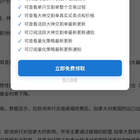
资产价格下跌）
可查看单只交割单整个交易过程
可查看大神交割单真实买卖点和价格
缓慢、持久收缩，影响范围更广
可查看活跃大神交割单最新更新
可订阅活跃大神交割单最新更新通知
欧洲央行政策影响加拿大的间接路径。
可查看量化策略最新更新
可订阅量化策略最新更新通知
其直接溢出效应，还必须审视其间接传导渠道。鉴于美国是加拿大
立即免费领取
暂不需要
质性影响。具体而言，美国工业生产出现持续下滑，个人消费支出（
基金利率下降。
易。数据显示，在欧洲央行实施紧缩政策后，加拿大对美国的出口
：欧洲央行对加拿大的影响，并非主要通过疲弱的欧盟-加拿大直接
深度相互关联性，并再次证明了加拿大经济对美国经济表现的敏感性