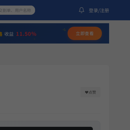
登录/注册
14.27%
化策略
收益
11.50%
略
收益
✨
立即查看
⭐
💫
252.95%
动
收益
17.11%
化策略
收益
10.42%
龙出海
收益
❤
点赞
12.20%
选量化策略
收益