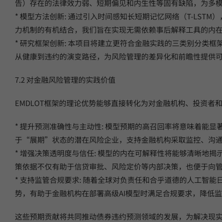
告）存在的法律效力弱、短期偏见和内生性等固有缺陷，为多
* 模型方法创新: 通过引入时间感知长短期记忆网络（T-L
力机制的有机结合，我们旨在实现无需依赖事后解释工具的内
* 研究框架创新: 本项目将建立更符合金融实践的三类别分
从健康到违约的演变路径，为风险管理的差异化和前瞻性提供
7.2 对金融风险管理的实践价值
EMDLOT框架的理论优势能够直接转化为对金融机构、投资者
* 提升预测准确性与主动性: 模型预期的高召回率将意味着
于“展期”状态的潜在风险企业，支持金融机构采取监控、沟
* 增强决策透明度与信任: 模型的内在可解释性将能够清晰
策依据不仅有助于信贷审批、风险定价等内部决策，也便于向
* 支持监管合规要求: 随着全球对负责任和合乎道德的人工智
势，有助于金融机构在部署高级AI模型时满足合规要求，降低
这些预期贡献将共同推动债券违约预测领域的发展，为解决现