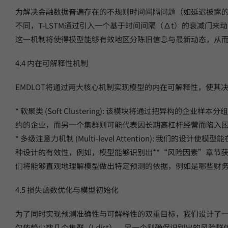
为解决金融数据普遍存在的不规则时间间隔问题（如延迟披露的季报
不同，T-LSTM通过引入一个基于时间间隔（∆t）的衰减门
这一机制将使得模型能够有效地区分陈旧信息与最新动态，从而
4.4 内在可解释性机制
EMDLOT将通过两大核心机制实现模型的内在可解释性，使其
* 软聚类 (Soft Clustering): 该模块将通过把
约的企业，而另一个集群则可能代表因长期高杠杆经营而陷入
* 多级注意力机制 (Multi-level Attention):
种设计的有效性，例如，模型能够识别出**“风险因素”章节获得
们将能够直观地理解模型做出特定预测的依据，例如是哪些财
4.5 损失函数优化与模型初始化
为了同时实现预测准确性与可解释性的双重目标，我们设计了
仅依赖少数几个集群（Ldist），另一个则确保识别出的风险群