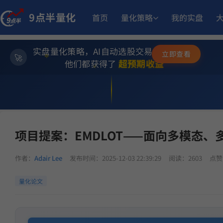
17.
多重止损优化成长量化策略
9月23日开始实盘
收益
9点半量化
首页
量化策略
我的实盘
11.50%
方
稳健黑马精选量化策略
8月12日开始实盘
收益
实盘量化策略，AI自动选股交易，躺赚模式
✨
立即查看
⭐
超预期收益
他们都获得了
💫
12.93%
板
趋势做T
6月15日开始实盘
收益
Adair Lee个人主页
>
Adair Lee主帖
> 项目提案：EMDLOT——面向多模态
253.27
ETF双池平滑动量轮动
6月29日开始实盘
收益
项目提案：EMDLOT——面向多模态
13.
小市值_ETF轮动_双龙出海
5月18日开始实盘
收益
作者：
Adair Lee
发布时间：2025-12-03 22:39:29
阅读：2603
点赞
1
MACD顶背离成长优选量化策略
5月21日开始实盘
收益
量化论文