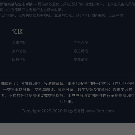
策略实战与生态对接
— 提供高效量化工具与透明的实战竞技榜单，让真正具备抗风
助力优秀策略开发者与资金方精准对接。
我们相信，优秀的交易源于规律、算法与实战。欢迎带上你的策略，入局竞技！
链接
免责声明
广告合作
用户协议
意见反馈
版权声明
友情链接
郑重声明：股市有风险，投资需谨慎。本平台所提供的一切内容（包括但不限
于交易案例分析、交割单解读、策略分享、教学视频及文章等）仅供学习参
考，不构成任何投资建议或交易指导。用户应当独立判断并自行承担投资风险
和后果。
Copyright 2025-2026 © 版权所有 www.9db.com