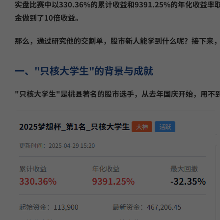
实盘比赛中以330.36%的累计收益和9391.25%的年化收
金做到了10倍收益。
13.
小市值_ETF轮动_双龙出海
5月18日开始实盘
收益
那么，通过研究他的交割单，股市新人能学到什么呢？接下来
一、"只核大学生"的背景与成就
"只核大学生"是桃县著名的股市选手，从去年国庆开始，用不到