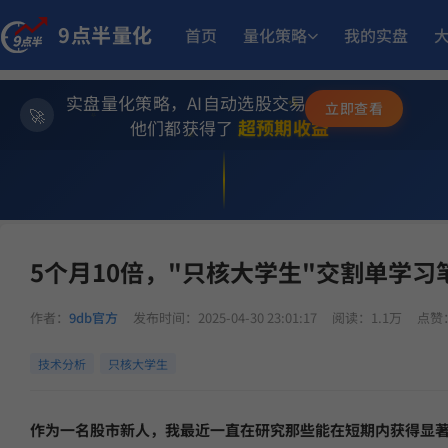
9点半量化
首页
量化策略
我的实盘
12.93%
板
趋势做T
6月15日开始实盘
收益
实盘量化策略，AI自动选股交易，躺赚模式
✨
立即查看
⭐
超预期收益
他们都获得了
💫
14.
多重止损优化成长量化策略
9月17日开始实盘
收益
9db官方主页
>
9db官方主帖
> 5个月10倍，"只核大学生"交割单学习笔记
10.4
骤
小市值_ETF轮动_双龙出海
6月5日开始实盘
收益
5个月10倍，"只核大学生"交割单学习
23.
坡
多重止损优化成长量化策略
11月6日开始实盘
收益
作者：
9db官方
发布时间：2025-04-30 23:01:17
阅读：1.1万
点赞：
14.
小市值_ETF轮动_双龙出海
6月15日开始实盘
收益
技术分析
只核大学生
17.
多重止损优化成长量化策略
9月23日开始实盘
收益
作为一名股市新人，我最近一直在研究那些能在短期内获得显著