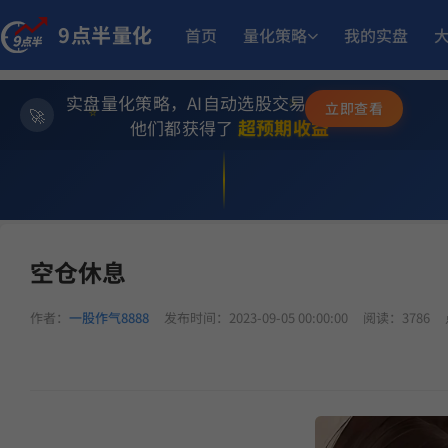
12.
小市值_ETF轮动_双龙出海
6月15日开始实盘
收益
9点半量化
首页
量化策略
我的实盘
14.
多重止损优化成长量化策略
9月17日开始实盘
收益
实盘量化策略，AI自动选股交易，躺赚模式
✨
立即查看
⭐
超预期收益
他们都获得了
💫
12.93%
板
趋势做T
6月15日开始实盘
收益
一股作气8888个人主页
>
一股作气8888主帖
> 空仓休息
23.
坡
多重止损优化成长量化策略
11月6日开始实盘
收益
空仓休息
作者：
一股作气8888
发布时间：2023-09-05 00:00:00
阅读：3786