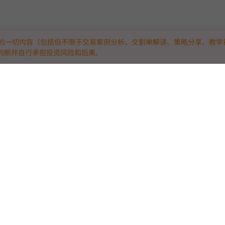
的一切内容（包括但不限于交易案例分析、交割单解读、策略分享、教学
判断并自行承担投资风险和后果。
技平台。
“真实实战”：
略与量化高手，
测。
真正具备抗风险盈利能力的硬核策略脱颖而出，
局竞技！