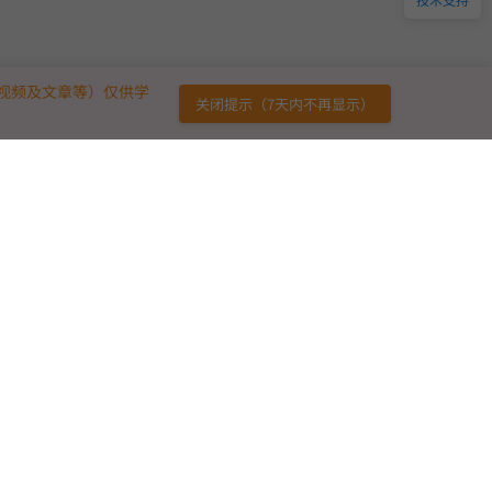
视频及文章等）仅供学
关闭提示（7天内不再显示）
链接
免责声明
广告合作
用户协议
意见反馈
版权声明
友情链接