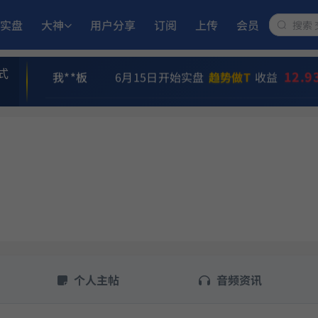
实盘
大神
用户分享
订阅
上传
会员
s**h
9月17日开始实盘
多重止损优化成长量
12.9
我**板
6月15日开始实盘
趋势做T
收益
式
7**2
9月23日开始实盘
多重止损优化成长量
民**江
11月25日开始实盘
多重止损优化成长
卧**坡
11月6日开始实盘
多重止损优化成长量
i**n
5月21日开始实盘
MACD顶背离成长优
个人主帖
音频资讯