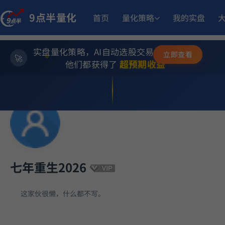
9点半量化
17.
多重止损优化成长量化策略
首页
量化策略
我的实盘
9月23日开始实盘
收益
实盘量化策略，AI自动选股交易，躺赚模式
252.95
ETF双池平滑动量轮动
6月29日开始实盘
收益
立即查看
✨
⭐
超预期收益
他们都获得了
💫
1
MACD顶背离成长优选量化策略
5月21日开始实盘
收益
13.
小市值_ETF轮动_双龙出海
5月18日开始实盘
收益
11.
江
多重止损优化成长量化策略
11月25日开始实盘
收益
七年重生2026
14.
小市值_ETF轮动_双龙出海
6月15日开始实盘
收益
这家伙很懒，什么都不写。