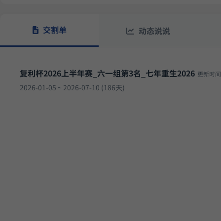
23.
坡
多重止损优化成长量化策略
11月6日开始实盘
收益
交割单
动态说说
12.05%
稳健黑马精选量化策略
9月2日开始实盘
收益
复利杯2026上半年赛_六一组第3名_七年重生2026
更新时间：
2026-01-05 ~ 2026-07-10 (186天)