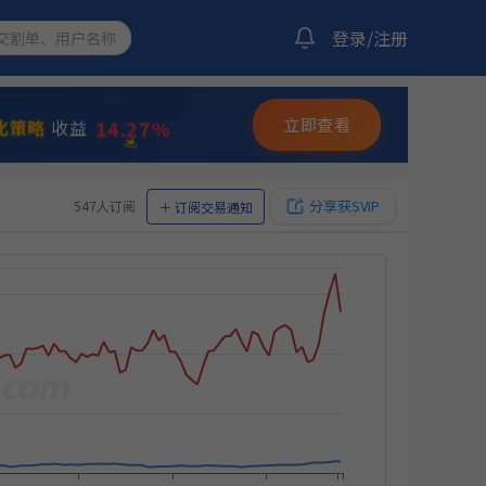
登录/注册
255.22%
动
收益
14.27%
化策略
收益
✨
立即查看
⭐
💫
10.92%
双龙出海
收益
分享获SVIP
547人订阅
＋
订阅交易通知
12.05%
收益
11.50%
略
收益