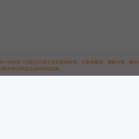
的一切内容（包括但不限于交易案例分析、交割单解读、策略分享、教学
判断并自行承担投资风险和后果。
技平台。
“真实实战”：
略与量化高手，