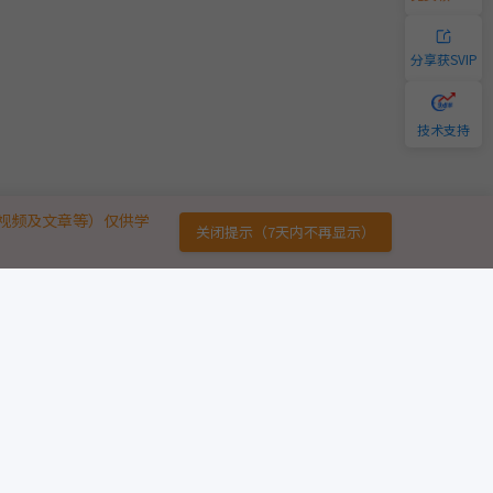
分享获SVIP
技术支持
视频及文章等）仅供学
关闭提示（7天内不再显示）
链接
免责声明
广告合作
用户协议
意见反馈
版权声明
友情链接