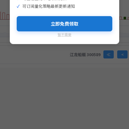
击生成支付二维码
可订阅量化策略最新更新通知
生成支付二维码
完成支付即视为您同意
《免责声明》
立即免费领取
暂不需要
完成支付即视为您同意
《免责声明》
江龙船艇 300589
≪
<