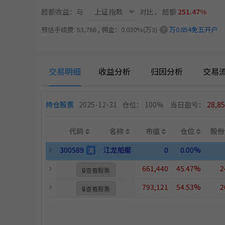
超额收益：与
对比，
超额
251.47%
预估手续费: 53,766 , 佣金：0.030%(万3)
万0.854免五开户
?
交易明细
收益分析
归因分析
交易
持仓股票
2025-12-31
仓位： 100%
当日盈亏：
28,8
代码
名称
市值
仓位
股份
300589
江龙船艇
0
0.00%
清
661,440
45.47%
2
🔒
查看股票
793,121
54.53%
2
🔒
查看股票