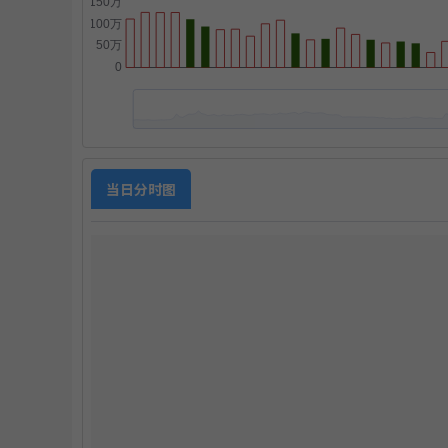
点
当日分时图