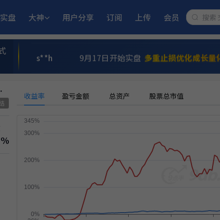
实盘
大神
用户分享
订阅
上传
会员
l**e
6月29日开始实盘
ETF双池平滑动量轮
式
s**h
9月17日开始实盘
多重止损优化成长量
a**n
6月15日开始实盘
小市值_ETF轮动_
你想活出怎样的人生
收益率
盈亏金额
总资产
股票总市值
结
A**e
9月2日开始实盘
稳健黑马精选量化策略
撤
9**方
8月12日开始实盘
稳健黑马精选量化策
6%