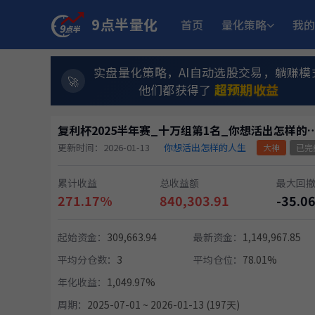
9点半量化
首页
量化策略
我的
实盘量化策略，AI自动选股交易，躺赚模
超预期收益
他们都获得了
复利杯2025半年赛_十万组第1名_
更新时间：2026-01-13
你想活出怎样的人生
大神
已完
累计收益
总收益额
最大回
271.17%
840,303.91
-35.0
起始资金：
309,663.94
最新资金：
1,149,967.85
平均分仓数：
3
平均仓位：
78.01%
年化收益：
1,049.97%
周期：
2025-07-01 ~ 2026-01-13 (197天)