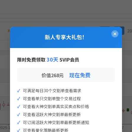
K线价为何与上方持仓价不同？
江龙船艇 300589
≪
<
20
实盘支付
新人专享大礼包！
×
策略实盘支付
入金流水记录
30天
限时免费领取
SVIP会员
现在免费
价值268元
可满足每日30个交割单查看需求
可查看单只交割单整个交易过程
暂无流水记录
可查看大神交割单真实买卖点和价格
可查看活跃大神交割单最新更新
点击生成支付二维码
可订阅活跃大神交割单最新更新通知
生成支付二维码
可查看量化策略最新更新