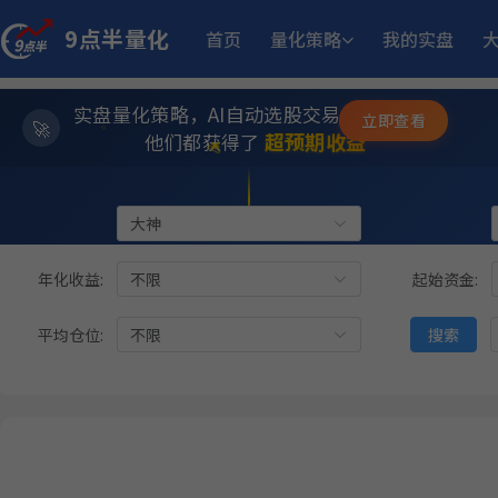
9点半量化
首页
量化策略
我的实盘
11.
江
多重止损优化成长量化策略
11月25日开始实盘
收益
实盘量化策略，AI自动选股交易，躺赚模式
立即查看
✨
⭐
10.4
骤
小市值_ETF轮动_双龙出海
6月5日开始实盘
收益
超预期收益
他们都获得了
💫
12.93%
板
趋势做T
6月15日开始实盘
收益
类型:
大神
状态:
年化收益:
不限
起始资金:
252.95
ETF双池平滑动量轮动
6月29日开始实盘
收益
平均仓位:
不限
搜索
12.05%
稳健黑马精选量化策略
9月2日开始实盘
收益
14.
小市值_ETF轮动_双龙出海
6月15日开始实盘
收益