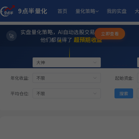
9点半量化
首页
量化策略
我的实盘
14.
多重止损优化成长量化策略
9月17日开始实盘
收益
实盘量化策略，AI自动选股交易，躺赚模式
立即查看
✨
⭐
11.50%
方
稳健黑马精选量化策略
8月12日开始实盘
收益
超预期收益
他们都获得了
💫
12.05%
稳健黑马精选量化策略
9月2日开始实盘
收益
类型:
大神
状态:
年化收益:
不限
起始资金:
12.
江
多重止损优化成长量化策略
11月25日开始实盘
收益
平均仓位:
不限
搜索
23.
坡
多重止损优化成长量化策略
11月6日开始实盘
收益
12.93%
板
趋势做T
6月15日开始实盘
收益