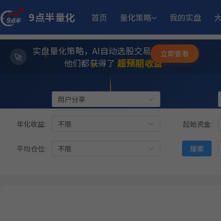
9点半量化
首页
量化策略
我的实盘
11.
江
多重止损优化成长量化策略
11月25日开始实盘
收益
实盘量化策略，AI自动选股交易，躺赚模式
立即查看
✨
12.93%
板
趋势做T
6月15日开始实盘
收益
⭐
超预期收益
他们都获得了
💫
11.50%
方
稳健黑马精选量化策略
8月12日开始实盘
收益
类型:
用户分享
状态:
13.
小市值_ETF轮动_双龙出海
年化收益:
不限
起始资金:
5月18日开始实盘
收益
平均仓位:
不限
搜索
14.
小市值_ETF轮动_双龙出海
6月15日开始实盘
收益
23.
坡
多重止损优化成长量化策略
11月6日开始实盘
收益