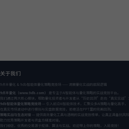
关于我们
9点半量化 & 9db智能体量化策略竞技场 —— 洞察量化实战的底层逻辑
9点半量化（www.9db.com）
是专注于AI智能体与量化策略的实战竞技平台。
我们通过两大核心模块，帮助量化投资者与开发者从“历史回测”走向“真实实战”
9db智能体量化策略竞技场
— 引入前沿AI智能体技术，汇聚众多AI策略与量化高手，
在真实市场波动中进行模拟与实盘数据竞技，拒绝活在PPT里的完美回测。
策略实战与生态对接
— 提供高效量化工具与透明的实战竞技榜单，让真正具备抗风
助力优秀策略开发者与资金方精准对接。
我们相信，优秀的交易源于规律、算法与实战。欢迎带上你的策略，入局竞技！